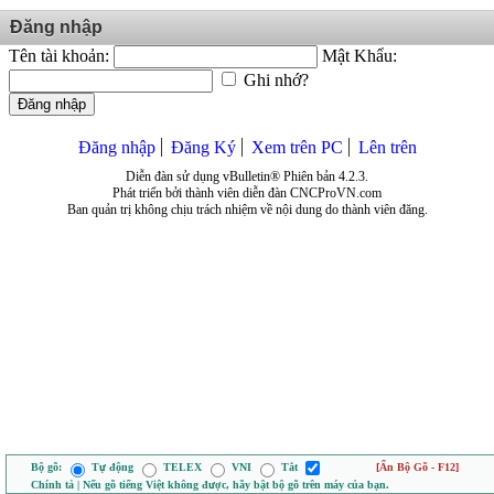
Đăng nhập
Tên tài khoản:
Mật Khẩu:
Ghi nhớ?
Đăng nhập
Đăng nhập
Đăng Ký
Xem trên PC
Lên trên
Diễn đàn sử dụng vBulletin® Phiên bản 4.2.3.
Phát triển bởi thành viên diễn đàn CNCProVN.com
Ban quản trị không chịu trách nhiệm về nội dung do thành viên đăng.
Bộ gõ:
Tự động
TELEX
VNI
Tắt
[Ẩn Bộ Gõ - F12]
Chính tả | Nếu gõ tiếng Việt không được, hãy bật bộ gõ trên máy của bạn.