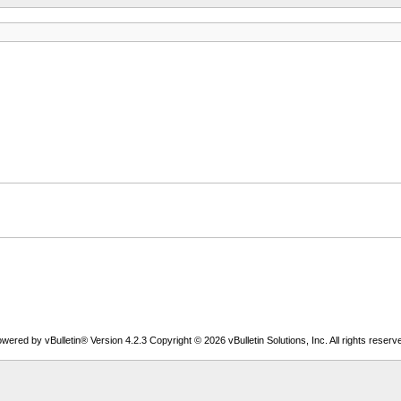
wered by vBulletin® Version 4.2.3 Copyright © 2026 vBulletin Solutions, Inc. All rights reserv