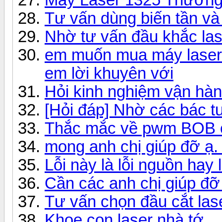
Tư vấn dùng biến tần v
Nhờ tư vấn đầu khắc las
em muốn mua máy laser f
em lời khuyên với
Hỏi kinh nghiệm vận hà
[Hỏi đáp] Nhờ các bác t
Thắc mắc về pwm BOB cn
mong anh chị giúp đỡ ạ. 
Lỗi này là lỗi nguồn hay 
Cần các anh chị giúp đỡ
Tư vấn chọn đầu cắt las
Khoe con laser nhà tớ