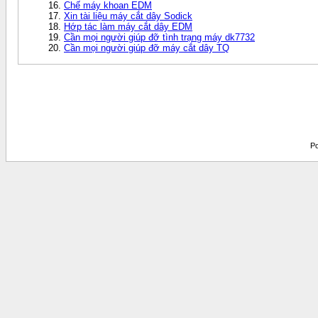
Chế máy khoan EDM
Xin tài liệu máy cắt dây Sodick
Hớp tác làm máy cắt dây EDM
Cần mọi người giúp đỡ tình trạng máy dk7732
Cần mọi người giúp đỡ máy cắt dây TQ
Po