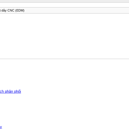
t dây CNC (EDM)
h phân phối
ay