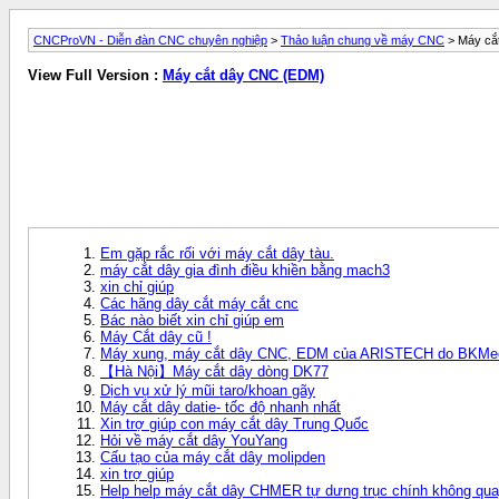
CNCProVN - Diễn đàn CNC chuyên nghiệp
>
Thảo luận chung về máy CNC
> Máy cắ
View Full Version :
Máy cắt dây CNC (EDM)
Em gặp rắc rối với máy cắt dây tàu.
máy cắt dây gia đình điều khiền bằng mach3
xin chỉ giúp
Các hãng dây cắt máy cắt cnc
Bác nào biết xin chỉ giúp em
Máy Cắt dây cũ !
Máy xung, máy cắt dây CNC, EDM của ARISTECH do BKMec
【Hà Nội】Máy cắt dây dòng DK77
Dịch vụ xử lý mũi taro/khoan gãy
Máy cắt dây datie- tốc độ nhanh nhất
Xin trợ giúp con máy cắt dây Trung Quốc
Hỏi về máy cắt dây YouYang
Cấu tạo của máy cắt dây molipden
xin trợ giúp
Help help máy cắt dây CHMER tự dưng trục chính không qu