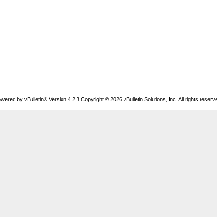
wered by vBulletin® Version 4.2.3 Copyright © 2026 vBulletin Solutions, Inc. All rights reserv