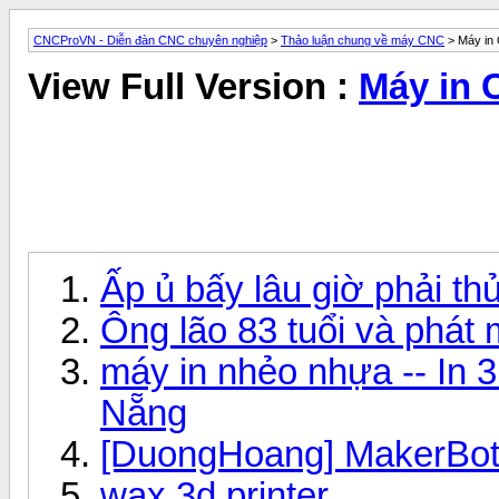
CNCProVN - Diễn đàn CNC chuyên nghiệp
>
Thảo luận chung về máy CNC
> Máy in
View Full Version :
Máy in
Ấp ủ bấy lâu giờ phải thử
Ông lão 83 tuổi và phát 
máy in nhẻo nhựa -- I
Nẵng
[DuongHoang] MakerBot 
wax 3d printer