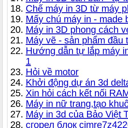
Chế máy in 3D từ máy p
Mấy chú máy in - made 
Máy in 3D phong cách v
Máy vẽ - sản phẩm đầu t
Hướng dẫn tự lắp máy in
1
Hỏi về motor
Khởi động dự án 3d delta
Xin hỏi cách kết nối RA
Máy in nữ trang,tạo khu
Máy in 3d của Bảo Việt
сгорел блок cimre7z42