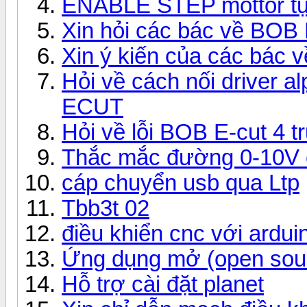
ENABLE STEP mottor tự
Xin hỏi các bác về BOB
Xin ý kiến của các bác
Hỏi về cách nối driver
ECUT
Hỏi về lỗi BOB E-cut 4 tr
Thắc mắc đường 0-10V c
cáp chuyển usb qua Ltp
Tbb3t 02
điều khiển cnc với arduin
Ứng dụng mở (open sou
Hỗ trợ cài đặt planet