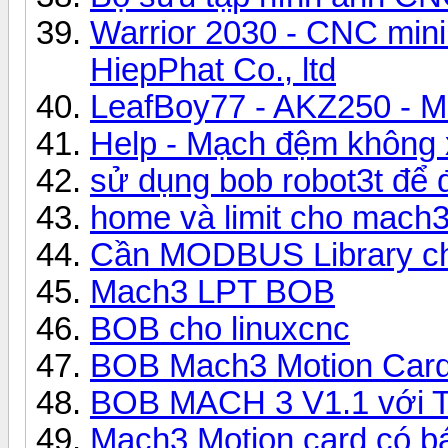
Warrior 2030 - CNC mini 
HiepPhat Co., ltd
LeafBoy77 - AKZ250 - 
Help - Mạch đệm không x
sử dụng bob robot3t để đ
home và limit cho mach
Cần MODBUS Library ch
Mach3 LPT BOB
BOB cho linuxcnc
BOB Mach3 Motion Card
BOB MACH 3 V1.1 với 
Mach3 Motion card có b