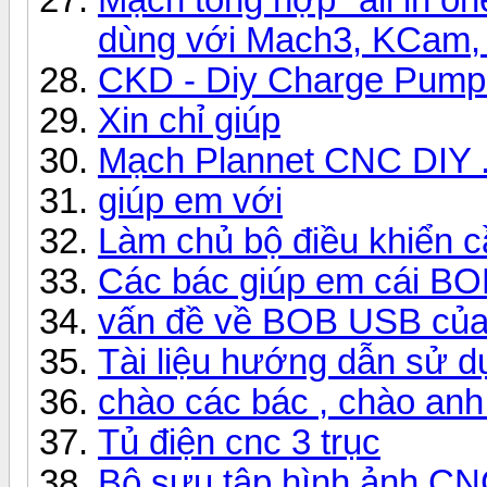
dùng với Mach3, KCam
CKD - Diy Charge Pump
Xin chỉ giúp
Mạch Plannet CNC DIY 
giúp em với
Làm chủ bộ điều khiển 
Các bác giúp em cái BO
vấn đề về BOB USB của
Tài liệu hướng dẫn sử 
chào các bác , chào an
Tủ điện cnc 3 trục
Bộ sưu tập hình ảnh CNC