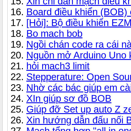
Xin chỉ dẫn mạch điều k
Board điều khiển (BOB) 
[Hỏi]: Bộ điều khiển EZ
Bo mach bob
Ngồi chán code ra cái nà
Nguồn mở Arduino Uno kế
hỏi mach3 limit
Stepperature: Open Sou
Nhờ các bác giúp em cài
XIn giúp sơ đồ BOB
Giúp đỡ Set up auto Z z
Xin hướng dẫn đấu nố
Mạch tổng hợp "all in o