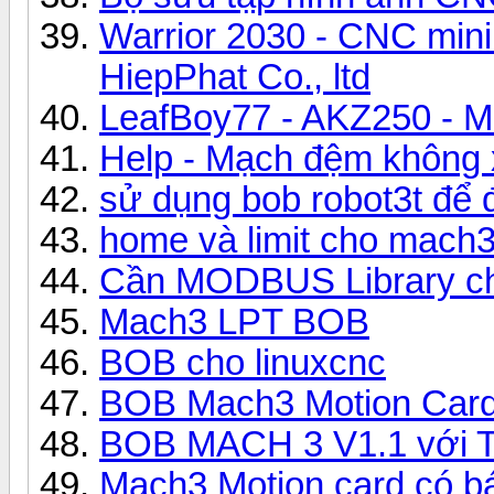
Warrior 2030 - CNC mini 
HiepPhat Co., ltd
LeafBoy77 - AKZ250 - 
Help - Mạch đệm không x
sử dụng bob robot3t để đ
home và limit cho mach
Cần MODBUS Library ch
Mach3 LPT BOB
BOB cho linuxcnc
BOB Mach3 Motion Card
BOB MACH 3 V1.1 với 
Mach3 Motion card có b