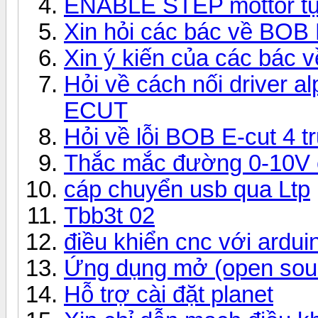
ENABLE STEP mottor tự
Xin hỏi các bác về BOB
Xin ý kiến của các bác
Hỏi về cách nối driver
ECUT
Hỏi về lỗi BOB E-cut 4 tr
Thắc mắc đường 0-10V c
cáp chuyển usb qua Ltp
Tbb3t 02
điều khiển cnc với arduin
Ứng dụng mở (open sou
Hỗ trợ cài đặt planet