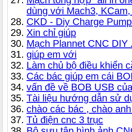
dùng với Mach3, KCam
CKD - Diy Charge Pump
Xin chỉ giúp
Mạch Plannet CNC DIY 
giúp em với
Làm chủ bộ điều khiển 
Các bác giúp em cái BO
vấn đề về BOB USB của
Tài liệu hướng dẫn sử 
chào các bác , chào an
Tủ điện cnc 3 trục
Bộ sưu tập hình ảnh CNC