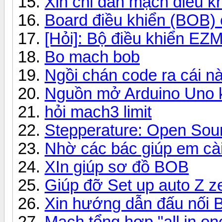
Xin chỉ dẫn mạch điều k
Board điều khiển (BOB) 
[Hỏi]: Bộ điều khiển EZ
Bo mach bob
Ngồi chán code ra cái nà
Nguồn mở Arduino Uno kế
hỏi mach3 limit
Stepperature: Open Sou
Nhờ các bác giúp em cài
XIn giúp sơ đồ BOB
Giúp đỡ Set up auto Z z
Xin hướng dẫn đấu nố
Mạch tổng hợp "all in o