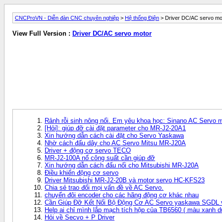
CNCProVN - Diễn đàn CNC chuyên nghiệp
>
Hệ thống Điện
> Driver DC/AC servo mo
View Full Version :
Driver DC/AC servo motor
Rảnh rỗi sinh nông nổi. Em yêu khoa học: Sinano AC Servo
[Hỏi]: giúp đỡ cài đặt parameter cho MR-J2-20A1
Xin hướng dẫn cách cài đặt cho Servo Yaskawa
Nhờ cách đấu dây cho AC Servo Mitsu MR-J20A
Driver + động cơ servo TECO
MR-J2-100A nổ công suất cần giúp đỡ
Xin hướng dẫn cách đấu nối cho Mitsubishi MR-J20A
Điều khiển động cơ servo
Driver Mitsubishi MR-J2-20B và motor servo HC-KFS23
Chia sẻ trao đổi mọi vấn đề về AC Servo.
chuyển đôi encoder cho các hãng động cơ khác nhau
Cần Giúp Đỡ Kết Nối Bộ Động Cơ AC Servo yaskawa SGDL 
Help ai chỉ mình lắp mạch tích hộp của TB6560 ( màu xanh d
Hỏi về Secvo + P Driver