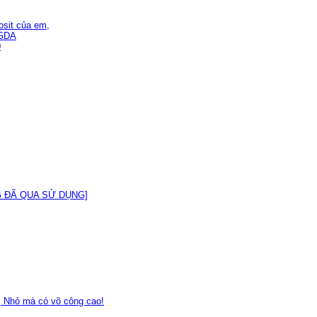
osit của em,
SGDA
0
ÀNG ĐÃ QUA SỬ DỤNG]
r, Nhỏ mà có võ công cao!