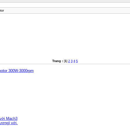
tor
Trang :
[
1
]
2
3
4
5
 motor 300W-3000rpm
với Mach3
ương) với.