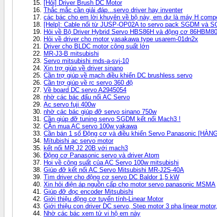
[Hỏi] Driver Brush DC Motor
Thắc mắc cần giải đáp...servo driver hay inventer
các bác cho em lời khuyên về bộ này, em dự là máy H comp
[Help]: Cable nối từ JUSP-OP02A to servo pack SGDM và 
Hỏi về Bộ Driver Hybrid Servo HBS86H và động cơ 86HBM8
Hỏi về driver cho motor yasakawa type usarem-01dn2x
Driver cho BLDC motor công suất lớn
MR-J3-B mitsubishi
Servo mitsubishi mds-a-svj-10
Xin trợ giúp về driver sinano
Cần trợ giúp về mạch điều khiển DC brushless servo
Cần trợ giúp về rc servo 360 độ
Về board DC servo A2945054
nhờ các bác đấu nối AC Servo
Ac servo fuji 400w
nhờ các bác giúp đỡ servo sinano 750w
Cần giúp đỡ tuning servo SGDM kết nối Mach3 !
CẦn mua AC servo 100w yakawa
Cần bán 1 số Động cơ và điều khiển Servo Panasonic [H
Mítubishi ac servo motor
kết nối MR J2 20B với mach3
Động cơ Panasonic servo và driver Atom
Hoi về công suất của AC Servo 100w mitsubishi
Giúp đỡ kết nối AC Servo Mitsubishi MR-J2S-40A
Tìm driver cho động cơ servo DC Baldor 1,5 kW
Xin hỏi điện áp nguồn cấp cho motor servo panasonic MSMA
Giúp đỡ đọc encoder Mitsubishi
Giới thiệu động cơ tuyến tính-Linear Motor
Giới thiệu con driver DC servo, Step motor 3 pha,linear moto
Nhờ các bác xem tử vi hộ em này