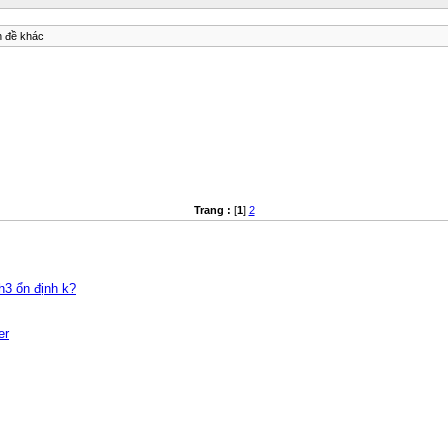
n đề khác
Trang :
[
1
]
2
h3 ổn định k?
er