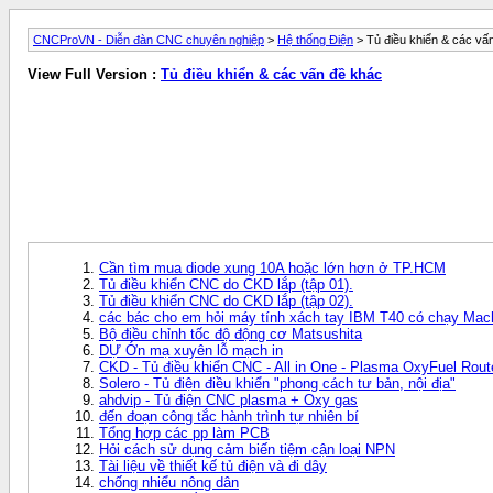
CNCProVN - Diễn đàn CNC chuyên nghiệp
>
Hệ thống Điện
> Tủ điều khiển & các vấ
View Full Version :
Tủ điều khiển & các vấn đề khác
Cần tìm mua diode xung 10A hoặc lớn hơn ở TP.HCM
Tủ điều khiển CNC do CKD lắp (tập 01).
Tủ điều khiển CNC do CKD lắp (tập 02).
các bác cho em hỏi máy tính xách tay IBM T40 có chạy Mac
Bộ điều chỉnh tốc độ động cơ Matsushita
DỰ Ớn mạ xuyên lỗ mạch in
CKD - Tủ điều khiển CNC - All in One - Plasma OxyFuel Rout
Solero - Tủ điện điều khiển "phong cách tư bản, nội địa"
ahdvip - Tủ điện CNC plasma + Oxy gas
đến đoạn công tắc hành trình tự nhiên bí
Tổng hợp các pp làm PCB
Hỏi cách sử dụng cảm biến tiệm cận loại NPN
Tài liệu về thiết kế tủ điện và đi dây
chống nhiểu nông dân