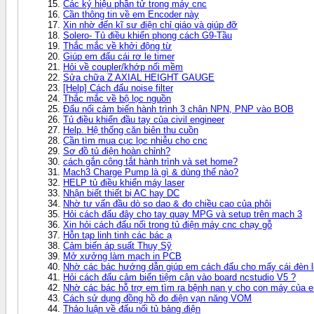
Các ký hiệu phần tử trong máy cnc
Cần thông tin về em Encoder này
Xin nhờ đến kĩ sư điện chỉ giáo và giúp đỡ
Solero- Tủ điều khiển phong cách G9-Tầu
Thắc mắc về khởi động từ
Giúp em đấu cái rơ le timer
Hỏi về coupler/khớp nối mềm
Sửa chữa Z AXIAL HEIGHT GAUGE
[Help] Cách đấu noise filter
Thắc mắc về bộ lọc nguồn
Đấu nối cảm biến hành trình 3 chân NPN, PNP vào BOB
Tủ điều khiển đầu tay của civil engineer
Help. Hệ thống căn biên thu cuồn
Cần tìm mua cục lọc nhiễu cho cnc
Sơ đồ tủ điện hoàn chỉnh?
cách gắn công tắt hành trình và set home?
Mach3 Charge Pump là gì & dùng thế nào?
HELP tủ điều khiển máy laser
Nhận biết thiết bị AC hay DC
Nhờ tư vấn đầu dò so dao & đo chiều cao của phôi
Hỏi cách đấu đây cho tay quay MPG và setup trên mach 3
Xin hỏi cách đấu nối trong tủ điện máy cnc chạy gỗ
Hỗn tạp linh tinh các bác ạ
Cảm biến áp suất Thuỵ Sỹ
Mở xưởng làm mạch in PCB
Nhờ các bác hướng dẫn giúp em cách đấu cho mấy cái đèn le
Hỏi cách đấu cảm biến tiệm cận vào board ncstudio V5 ?
Nhờ các bác hỗ trợ em tìm ra bệnh nan y cho con máy của e
Cách sử dụng đồng hồ đo điện vạn năng VOM
Thảo luận về đấu nối tủ bảng điện