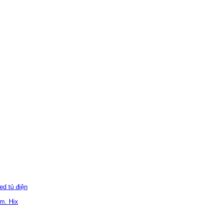
d tủ điện
m. Hix