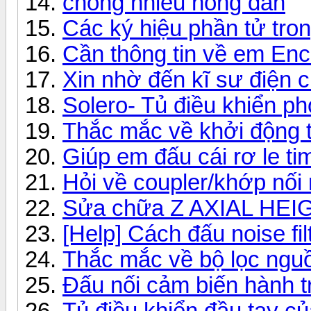
chống nhiểu nông dân
Các ký hiệu phần tử tro
Cần thông tin về em En
Xin nhờ đến kĩ sư điện c
Solero- Tủ điều khiển p
Thắc mắc về khởi động 
Giúp em đấu cái rơ le ti
Hỏi về coupler/khớp nố
Sửa chữa Z AXIAL HE
[Help] Cách đấu noise fil
Thắc mắc về bộ lọc nguô
Đấu nối cảm biến hành 
Tủ điều khiển đầu tay của