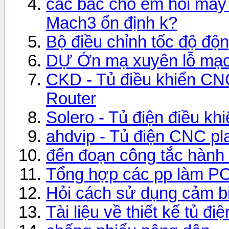
các bác cho em hỏi máy 
Mach3 ổn định k?
Bộ điều chỉnh tốc độ độ
DỰ Ớn mạ xuyên lỗ mạc
CKD - Tủ điều khiển CNC
Router
Solero - Tủ điện điều kh
ahdvip - Tủ điện CNC p
đến đoạn công tắc hành t
Tổng hợp các pp làm P
Hỏi cách sử dụng cảm bi
Tài liệu về thiết kế tủ đi