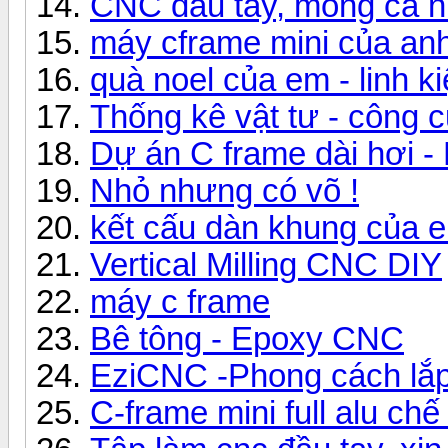
CNC đầu tay, mong cả n
máy cframe mini của an
quà noel của em - linh k
Thống kê vật tư - công 
Dự án C frame dài hơi -
Nhỏ nhưng có võ !
kết cấu dàn khung của 
Vertical Milling CNC DIY
máy c frame
Bê tông - Epoxy CNC
EziCNC -Phong cách lắp
C-frame mini full alu ch