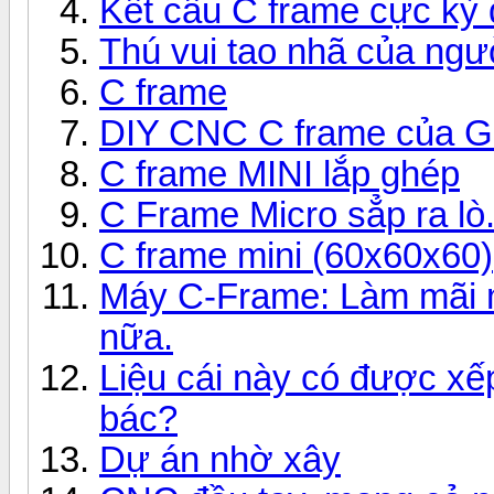
Kết cấu C frame cực kỳ 
Thú vui tao nhã của ngư
C frame
DIY CNC C frame của
C frame MINI lắp ghép
C Frame Micro sẳp ra lò
C frame mini (60x60x60)
Máy C-Frame: Làm mãi m
nữa.
Liệu cái này có được xế
bác?
Dự án nhờ xây