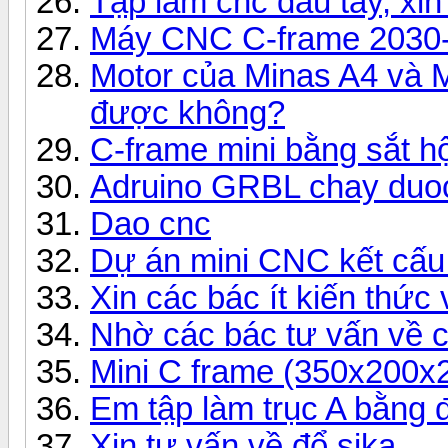
Tập làm cnc đầu tay, xin
Máy CNC C-frame 2030
Motor của Minas A4 và 
được không?
C-frame mini bằng sắt h
Adruino GRBL chay duo
Dao cnc
Dự án mini CNC kết cấu
Xin các bác ít kiến thứ
Nhờ các bác tư vấn về 
Mini C frame (350x200x
Em tập làm trục A bằng 
Xin tư vấn về đổ sika