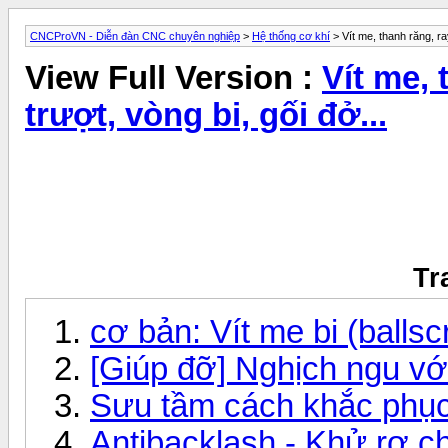
CNCProVN - Diễn đàn CNC chuyên nghiệp
>
Hệ thống cơ khí
> Vít me, thanh răng, ray
View Full Version :
Vít me, 
trượt, vòng bi, gối đở...
Tr
cơ bản: Vít me bi (balls
[Giúp đỡ] Nghịch ngu với
Sưu tầm cách khắc phục
Antibacklash - Khử rơ ch