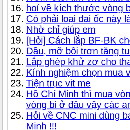
hoỉ về kích thước vòng b
Có phải loại đai ốc này l
Nhờ chỉ giúp em
[Hỏi] Cách lắp BF-BK ch
Dầu, mỡ bôi trơn tăng tu
Lắp ghép khử zơ cho tha
Kính nghiệm chọn mua v
Tiện trục vit me
Hồ Chí Minh thì mua vòn
vòng bi ở đâu vậy các an
Hỏi về CNC mini dùng bá
Minh !!!