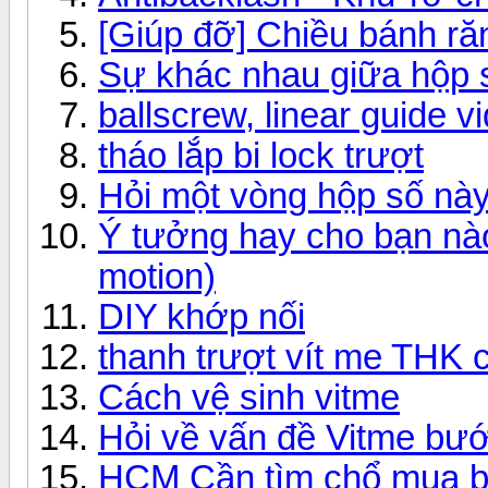
[Giúp đỡ] Chiều bánh răn
Sự khác nhau giữa hộp 
ballscrew, linear guide vi
tháo lắp bi lock trượt
Hỏi một vòng hộp số nà
Ý tưởng hay cho bạn nào
motion)
DIY khớp nối
thanh trượt vít me THK 
Cách vệ sinh vitme
Hỏi về vấn đề Vitme bư
HCM Cần tìm chổ mua b