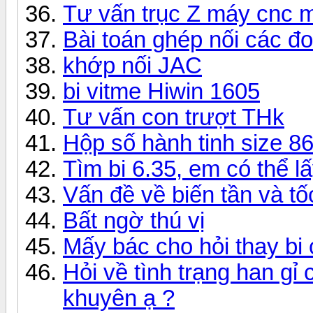
Tư vấn trục Z máy cnc m
Bài toán ghép nối các đ
khớp nối JAC
bi vitme Hiwin 1605
Tư vấn con trượt THk
Hộp số hành tinh size 86,
Tìm bi 6.35, em có thể l
Vấn đề về biến tần và tố
Bất ngờ thú vị
Mấy bác cho hỏi thay bi
Hỏi về tình trạng han gỉ 
khuyên ạ ?