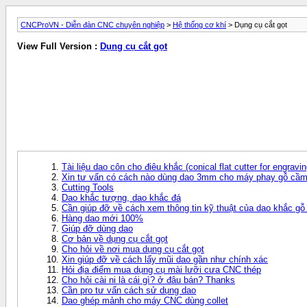
CNCProVN - Diễn đàn CNC chuyên nghiệp
>
Hệ thống cơ khí
> Dụng cụ cắt gọt
View Full Version :
Dụng cụ cắt gọt
Tài liệu dao côn cho điêu khắc (conical flat cutter for engravin
Xin tư vấn có cách nào dùng dao 3mm cho máy phay gỗ cầm
Cutting Tools
Dao khắc tượng, dao khắc đá
Cần giúp đỡ về cách xem thông tin kỹ thuật của dao khắc gỗ
Hàng dao mới 100%
Giúp đỡ dùng dao
Cơ bản về dụng cụ cắt gọt
Cho hỏi về nơi mua dụng cụ cắt gọt
Xin giúp đỡ về cách lấy mũi dao gần như chính xác
Hỏi địa điểm mua dụng cụ mài lưỡi cưa CNC thép
Cho hỏi cài ni là cái gì? ở đâu bán? Thanks
Cần pro tư vấn cách sử dụng dao
Dao ghép mảnh cho máy CNC dùng collet