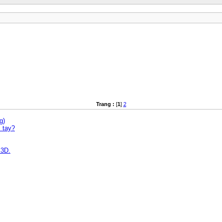
Trang :
[
1
]
2
g)
 tay?
 3D.