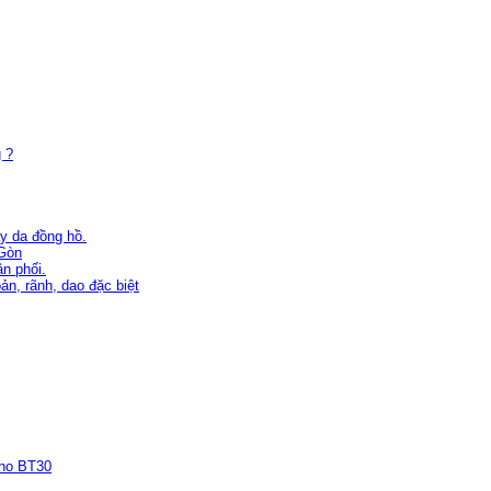
 ?
ây da đồng hồ.
 Gòn
n phối.
n, rãnh, dao đặc biệt
cho BT30