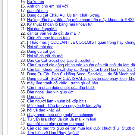
Bước ren
Anh chị cho em hỏi với
dao cắt mịn
Dụng cụ cắt Châu Âu, Uy tín, chất lượng.
Hướng dẫn thay đầu cặp mũi khoan trên máy khoan từ PB32
Kỹ thuật khoan lỗ bằng mũi khoan từ
Hỏi dao TaperMill
cần tư vấn về đá cắt đá mài ?
Giúp đỡ máy khoan taro
[ Thắc mắc ] COOLANT và COOLMIST quan trọng hay không
Hỏi về mài dao
Dụng cụ cắt gọt
Hỏi về đá cắt đá mài
Dao Cụ Cắt Gọt,chuôi Dao Bt ,collet...
Cần tìm nơi gia công chính xác khuôn dập cắt phôi da làm d
Cần làm khuôn bế cắt dây da đồng hồ tại Biên Hòa hoặc Sài
Dụng Cụ Cắt, Dao Cụ Hãng Seco, Sandvik,... do BKMech phâ
Dung cụ cắt ISCAR CỦA ISRAEL, chuyên dao phay, tiện, khoả
máy làm tranh gỗ khắc , tranh gỗ để bàn
Cần tìm phần đuôi chuột của đầu bt30.
Dân ngoại đạo xin giúp đỡ
Dao phay
Cần người làm khuôn bế xốp bitis
Mũi khoét - Cấu tạo và nguyên lý làm việc
hỏi về dao khắc đá
phay ngón theo công nghệ imachining
Tư vấn lựa chọn đá cắt đá mài kim loại
dao cắt cho nhựa cứng compact
Cần các bác trợ giúp để tìm mua loại đuôi chuột (Pull Stud) 
TÌm hiểu về Dao Phay Ngón?