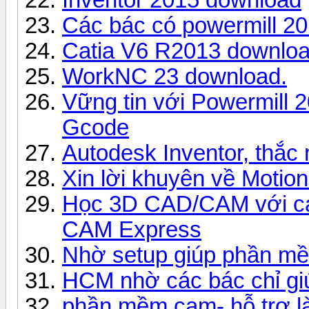
Các bác có powermill 2
Catia V6 R2013 downlo
WorkNC 23 download.
Vững tin với Powermill 2
Gcode
Autodesk Inventor, thắc
Xin lời khuyên về Motion
Học 3D CAD/CAM với cá
CAM Express
Nhờ setup giúp phần m
HCM nhờ các bác chỉ giú
phần mềm cam- hỗ trợ 