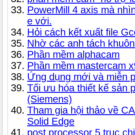
PowerMill 4 axis mà nhìn
e với.
Hỏi cách kết xuất file G
Nhờ các anh tách khuôn 
Phần mềm alphacam
Phần mềm mastercam x
Ứng dụng mới và miễn p
Tối ưu hóa thiết kế sả
(Siemens)
Tham gia hội thảo về C
Solid Edge
post processor 5 truc c