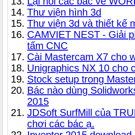
Lại hỏi các bác về WO
Thư viện hình 3d
Thư viện 3d và thiết kế 
CAMVIET NEST - Giải phá
tấm CNC
Cài Mastercam X7 cho w
Unigraphics NX 10 cho c
Stock setup trong Mast
Bác nào dùng Solidworks
2015
JDSoft SurfMill của TR
chơi các bác ạ.
Inventor 2015 download