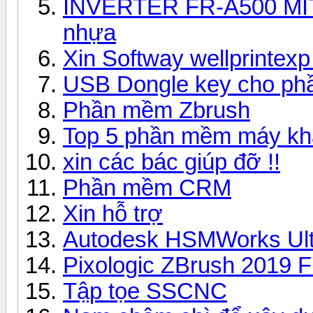
INVERTER FR-A500 MIT
nhựa
Xin Softway wellprintex
USB Dongle key cho phầ
Phần mềm Zbrush
Top 5 phần mềm máy khắ
xin các bác giúp đỡ !!
Phần mềm CRM
Xin hỗ trợ
Autodesk HSMWorks Ult
Pixologic ZBrush 2019 F
Tập tọe SSCNC