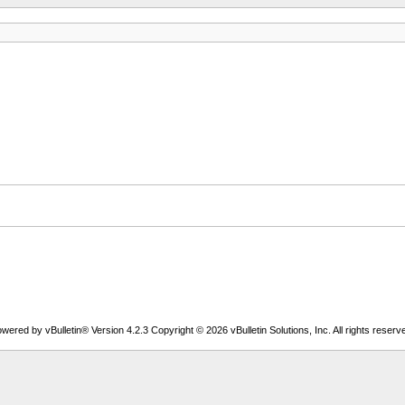
wered by vBulletin® Version 4.2.3 Copyright © 2026 vBulletin Solutions, Inc. All rights reserv