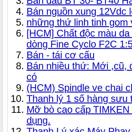
Ban dau BT 30- BT40 Hà
Bán nguồn xung 12Vdc lo
những thứ linh tinh gom 
[HCM] Chất độc màu da 
dòng Fine Cyclo F2C 1:59
Bán - tái cơ cấu
Bán nhiều thứ: Mới ,cũ, đ
có
(HCM) Spindle ve chai c
Thanh lý 1 số hàng sưu t
Mỡ bò cao cấp TIMKEN 
dụng.
Thanh Lý xác Máy Phay