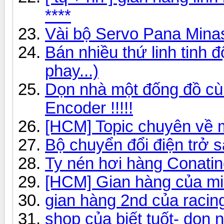
****
Vài bộ Servo Pana Minas
Bán nhiều thứ linh tinh đ
phay...)
Dọn nhà một đống đồ cùi
Encoder !!!!!
[HCM] Topic chuyên về 
Bộ chuyển đổi điện trở 
Ty nén hơi hàng Conatine
[HCM] Gian hàng của mi
gian hàng 2nd của racin
shop của biết tuốt- dọn n