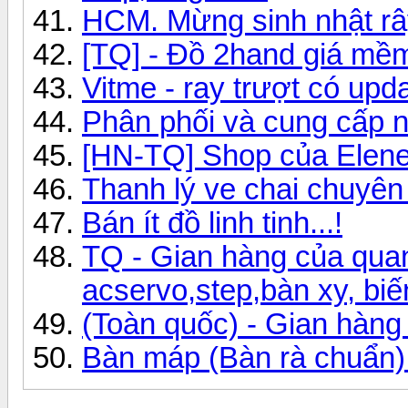
HCM. Mừng sinh nhật rây
[TQ] - Đồ 2hand giá mềm,
Vitme - ray trượt có upd
Phân phối và cung cấp n
[HN-TQ] Shop của Elen
Thanh lý ve chai chuyên 
Bán ít đồ linh tinh...!
TQ - Gian hàng của quan
acservo,step,bàn xy, biến 
(Toàn quốc) - Gian hàng
Bàn máp (Bàn rà chuẩn) 