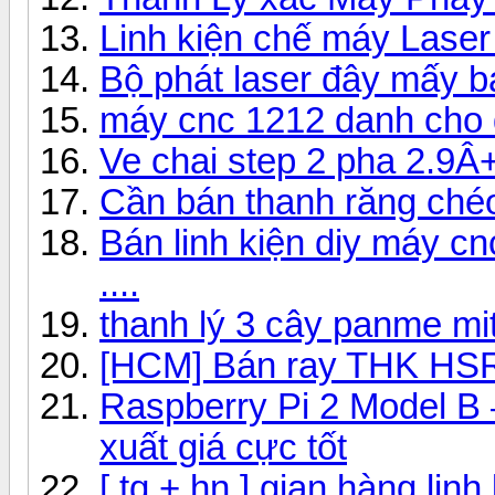
Linh kiện chế máy Laser
Bộ phát laser đây mấy b
máy cnc 1212 danh cho
Ve chai step 2 pha 2.9Â+
Cần bán thanh răng ch
Bán linh kiện diy máy cnc
....
thanh lý 3 cây panme mitu
[HCM] Bán ray THK HSR 
Raspberry Pi 2 Model B
xuất giá cực tốt
[ tq + hn ] gian hàng lin