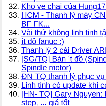
Kho ve chai của Hung1
HCM - Thanh lý máy CNC 
BF FK...
Vài thứ không linh tinh t
ít đồ fanuc :)
Thanh lý 2 cái Driver A
[SG/TQ] Bán ít đồ (Spind
Spindle motor)
ĐN-TQ thanh lý phục vụ 
Linh tinh có update khi 
[HN- TQ] Gary Nguyen: D
step, ... giá tốt