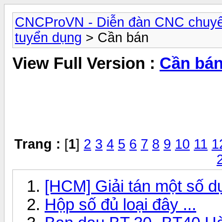
CNCProVN - Diễn đàn CNC chuyê
tuyển dụng
> Cần bán
View Full Version :
Cần bá
Trang :
[
1
]
2
3
4
5
6
7
8
9
10
11
1
[HCM] Giải tán một số d
Hộp số đủ loại đây ...