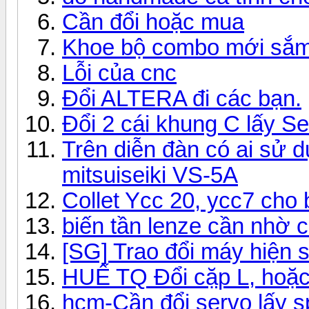
Cần đổi hoặc mua
Khoe bộ combo mới sắ
Lỗi của cnc
Đổi ALTERA đi các bạn.
Đổi 2 cái khung C lấy S
Trên diễn đàn có ai sử
mitsuiseiki VS-5A
Collet Ycc 20, ycc7 cho
biến tần lenze cần nhờ c
[SG] Trao đổi máy hiện só
HUẾ TQ Đổi cặp L, hoặc
hcm-Cần đổi servo lấy s