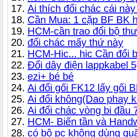
Ai thích đổi chác cái nà
Cần Mua: 1 cặp BF BK 
HCM-cần trao đổi bộ th
đổi chác mấy thứ này
HCM-Hic... hic Cần đổi bà
Đổi dây điện lappkabel 5
ezi+ bé bé
Ai đổi gối FK12 lấy gối
Ai đổi không(Dao phay
Ai đổi chác vòng bi đầu
HCM- Biến tần và Handwh
có bộ pc không dùng quă