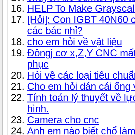
HELP To Make Grayscal
[Hỏi]: Con IGBT 40N60 
các bác nhỉ?
cho em hỏi về vật liệu
Đôngj cơ x,Z,Y CNC mất
phục
Hỏi về các loại tiêu chu
Cho em hỏi dán cái ống 
Tính toán lý thuyết về 
hình.
Camera cho cnc
Anh em nào biết chổ làm 