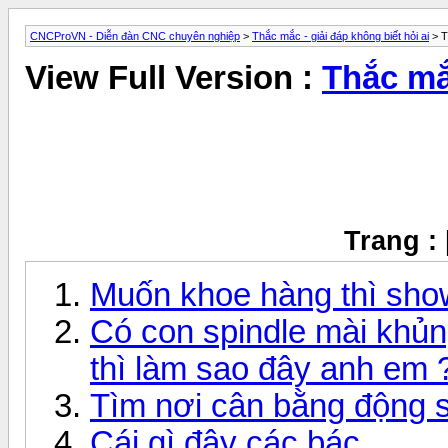
CNCProVN - Diễn đàn CNC chuyên nghiệp
>
Thắc mắc - giải đáp không biết hỏi ai
> T
View Full Version :
Thắc m
Trang :
Muốn khoe hàng thì sho
Có con spindle mài khủ
thì làm sao đây anh em 
Tìm nơi cân bằng động s
Cái gì đây các bác.