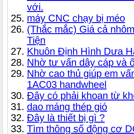
với.
máy CNC chạy bị méo
(Thắc mắc) Giá cả nhôm 
Tiện
Khuôn Định Hình Dưa H
Nhờ tư vấn dây cáp và ố
Nhờ cao thủ giúp em v
1AC03 handwheel
Đây có phải khoan từ k
dao máng thép gió
Đây là thiết bị gì ?
Tìm thông số động cơ D