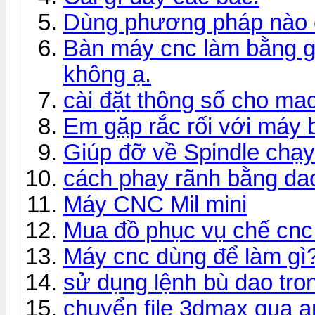
Dùng phương pháp nào 
Bàn máy cnc làm bằng g
không ạ.
cài đặt thông số cho ma
Em gặp rắc rối với máy 
Giúp đỡ về Spindle chạy 
cách phay rãnh bằng da
Máy CNC Mil mini
Mua đồ phục vụ chế cnc 
Máy cnc dùng để làm gì
sử dụng lệnh bù dao tro
chuyển file 3dmax qua a