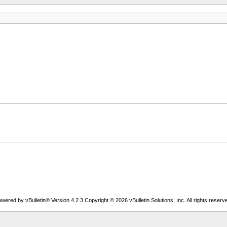
wered by vBulletin® Version 4.2.3 Copyright © 2026 vBulletin Solutions, Inc. All rights reserv