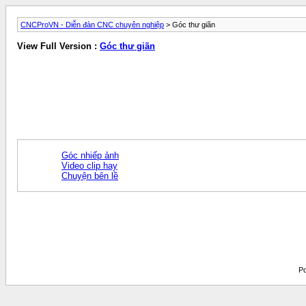
CNCProVN - Diễn đàn CNC chuyên nghiệp
> Góc thư giãn
View Full Version :
Góc thư giãn
Góc nhiếp ảnh
Video clip hay
Chuyện bên lề
Po