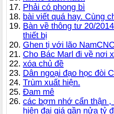
Phải có phong bì
bài viết quá hay. Cùng c
Bàn về thông tư 20/20
thiết bị
Ghen tị với lão NamCN
Cho Bác Marl đi về nơi x
xóa chủ đề
Dân ngoại đạo học đòi 
Trùm xuất hiện.
Đam mê
các bợm nhớ cẩn thận 
hiện đại giá gần nửa tỷ đ