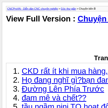
CNCProVN - Diễn đàn CNC chuyên nghiệp
>
Góc thư giãn
> Chuyện bên lề
View Full Version :
Chuyện 
Tran
CKD rất ít khi mua hàng, 
Họ đang nghĩ gì?bạn đan
Đường Lên Phía Trước
đam mê và chết??
tầu ngầm nini TQ hoạt độ