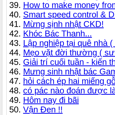
How to make money fr
Smart speed control &
Mừng sịnh nhật CKD!
Khóc Bác Thanh...
Lập nghiệp tại quê nhà (
Mẹo vặt đời thường ( sư
Giải trí cuối tuần - kiến 
Mưng sinh nhật bác Ga
hỏi cách ép hai miếng gỗ
có pác nào đoán được là 
Hôm nay đi bãi
Vận Đen !!