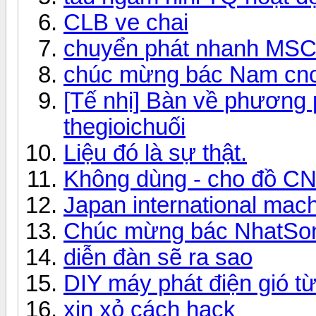
CLB ve chai
chuyển phát nhanh MS
chúc mừng bác Nam cnc
[Tế nhị] Bàn về phương 
thegioichuối
Liệu đó là sự thật.
Không dùng - cho đồ C
Japan international mach
Chúc mừng bác NhatSo
diễn đàn sẽ ra sao
DIY máy phát điện gió t
xin xỏ cách hack