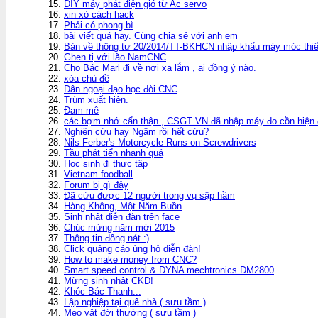
DIY máy phát điện gió từ Ac servo
xin xỏ cách hack
Phải có phong bì
bài viết quá hay. Cùng chia sẻ với anh em
Bàn về thông tư 20/2014/TT-BKHCN nhập khẩu máy móc thiết
Ghen tị với lão NamCNC
Cho Bác Marl đi về nơi xa lắm , ai đồng ý nào.
xóa chủ đề
Dân ngoại đạo học đòi CNC
Trùm xuất hiện.
Đam mê
các bợm nhớ cẩn thận , CSGT VN đã nhập máy đo cồn hiện đạ
Nghiên cứu hay Ngâm rồi hết cứu?
Nils Ferber's Motorcycle Runs on Screwdrivers
Tầu phát tiển nhanh quá
Học sinh đi thực tập
Vietnam foodball
Forum bị gì đây
Đã cứu được 12 người trong vụ sập hầm
Hàng Không, Một Năm Buồn
Sinh nhật diễn đàn trên face
Chúc mừng năm mới 2015
Thông tin đồng nát :)
Click quảng cáo ủng hộ diễn đàn!
How to make money from CNC?
Smart speed control & DYNA mechtronics DM2800
Mừng sịnh nhật CKD!
Khóc Bác Thanh...
Lập nghiệp tại quê nhà ( sưu tầm )
Mẹo vặt đời thường ( sưu tầm )