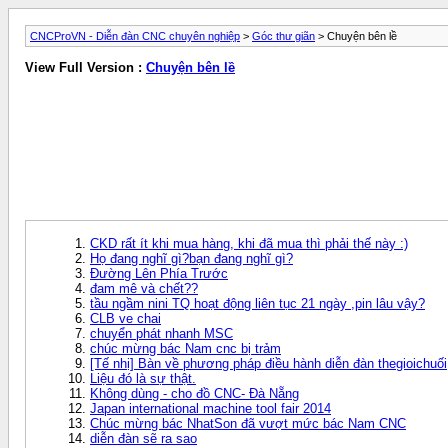
CNCProVN - Diễn đàn CNC chuyên nghiệp
>
Góc thư giãn
> Chuyện bên lề
View Full Version :
Chuyện bên lề
CKD rất ít khi mua hàng, khi đã mua thì phải thế này :)
Họ đang nghĩ gì?bạn đang nghĩ gì?
Đường Lên Phía Trước
đam mê và chết??
tầu ngầm nini TQ hoạt động liên tục 21 ngày ,pin lâu vậy?
CLB ve chai
chuyển phát nhanh MSC
chúc mừng bác Nam cnc bị trảm
[Tế nhị] Bàn về phương pháp điều hành diễn đàn thegioichuối
Liệu đó là sự thật.
Không dùng - cho đồ CNC- Đà Nẵng
Japan international machine tool fair 2014
Chúc mừng bác NhatSon đã vượt mức bác Nam CNC
diễn đàn sẽ ra sao