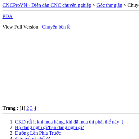
CNCProVN - Diễn đàn CNC chuyên nghiệp
>
Góc thư giãn
> Chuyệ
PDA
View Full Version :
Chuyện bên lề
Trang :
[
1
]
2
3
4
CKD rất ít khi mua hàng, khi đã mua thì phải thế này :)
Họ đang nghĩ gì?bạn đang nghĩ gì?
Đường Lên Phía Trước
đam mê và chết??