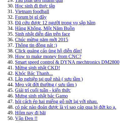
Tầu phát tiển nhanh quá
Học sinh đi thực tập
Vietnam foodball
Forum bị gì đây
Đã cứu được 12 người trong vụ sập hầm
Hàng Không, Một Năm Buồn
Sinh nhật diễn đàn trên face
Chúc mừng năm mới 2015
Thông tin đồng nát :)
Click quảng cáo ủng hộ diễn đàn!
How to make money from CNC?
Smart speed control & DYNA mechtronics DM2800
Mừng sịnh nhật CKD!
Khóc Bác Thanh...
Lập nghiệp tại quê nhà ( sưu tầm )
Mẹo vặt đời thường ( sưu tầm )
Giải trí cuối tuần - kiến thức
Mưng sinh nhật bác Gamo
hỏi cách ép hai miếng gỗ nứt lại với nhau.
có pác nào đoán được là vì sao cáp qua bị đứt ko ạ.
Hôm nay đi bãi
Vận Đen !!