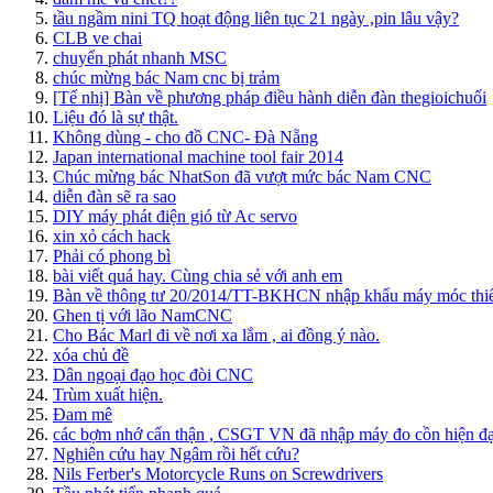
tầu ngầm nini TQ hoạt động liên tục 21 ngày ,pin lâu vậy?
CLB ve chai
chuyển phát nhanh MSC
chúc mừng bác Nam cnc bị trảm
[Tế nhị] Bàn về phương pháp điều hành diễn đàn thegioichuối
Liệu đó là sự thật.
Không dùng - cho đồ CNC- Đà Nẵng
Japan international machine tool fair 2014
Chúc mừng bác NhatSon đã vượt mức bác Nam CNC
diễn đàn sẽ ra sao
DIY máy phát điện gió từ Ac servo
xin xỏ cách hack
Phải có phong bì
bài viết quá hay. Cùng chia sẻ với anh em
Bàn về thông tư 20/2014/TT-BKHCN nhập khẩu máy móc thiế
Ghen tị với lão NamCNC
Cho Bác Marl đi về nơi xa lắm , ai đồng ý nào.
xóa chủ đề
Dân ngoại đạo học đòi CNC
Trùm xuất hiện.
Đam mê
các bợm nhớ cẩn thận , CSGT VN đã nhập máy đo cồn hiện đại
Nghiên cứu hay Ngâm rồi hết cứu?
Nils Ferber's Motorcycle Runs on Screwdrivers