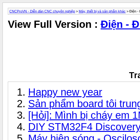
CNCProVN - Diễn đàn CNC chuyên nghiệp
>
Máy, thiết bị và sản phẩm khác
> Điện - 
View Full Version :
Điện - 
Tr
Happy new year
Sản phẩm board tôi trun
[Hỏi]: Mình bị cháy em 
DIY STM32F4 Discovery
Máy hiện sóng - Oscilosc