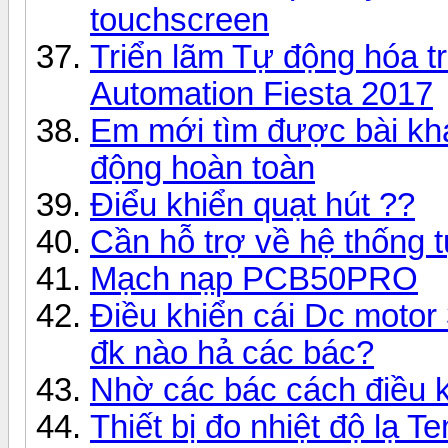
touchscreen
Triển lãm Tự động hóa tr
Automation Fiesta 2017
Em mới tìm được bài khá
động hoàn toàn
Điểu khiển quạt hút ??
Cần hỗ trợ về hệ thống 
Mạch nạp PCB50PRO
Điều khiển cái Dc motor
đk nào hả các bác?
Nhờ các bác cách điều k
Thiết bị đo nhiệt độ lạ 