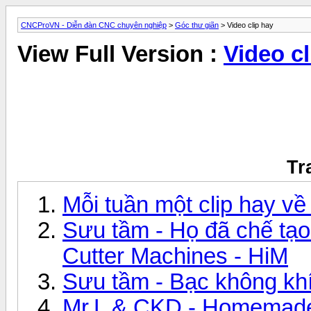
CNCProVN - Diễn đàn CNC chuyên nghiệp
>
Góc thư giãn
> Video clip hay
View Full Version :
Video cl
Tr
Mỗi tuần một clip hay v
Sưu tầm - Họ đã chế tạo
Cutter Machines - HiM
Sưu tầm - Bạc không khí 
Mr.L & CKD - Homemad