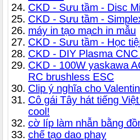
CKD - Sưu tầm - Disc Mil
CKD - Sưu tầm - Simplex
máy in tạo mạch in mẫu
CKD - Sưu tầm - Học tiệ
CKD - DIY Plasma CNC 
CKD - 100W yaskawa AC
RC brushless ESC
Clip ý nghĩa cho Valent
Cô gái Tây hát tiếng Việ
cool!
cờ líp làm nhẫn bằng đồ
chế tạo dao phay