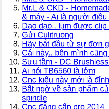
Mr.L & CKD - Homemade
& máy - Ai là người điều
Dạo dạo.. lụm được clip 
Gửi Culitruong
Hãy bắt đầu từ sự đơn g
Cái này.. bên mình cũng 
Sưu tầm - DC Brushless 
Ai nói TB6560 là lởm
Cnc kiểu này mới là đỉnh
Bất ngờ về sản phẩm 
spindle
Cnc đẳng cấp pro 2014