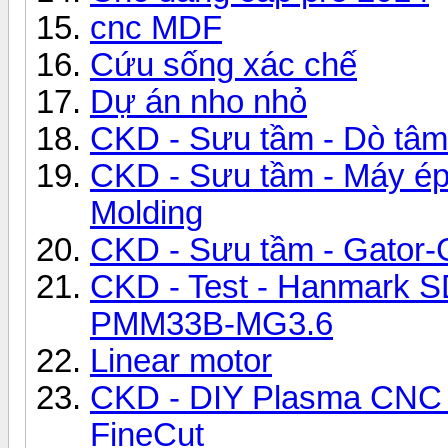
cnc MDF
Cứu sống xác chế
Dự án nho nhỏ
CKD - Sưu tầm - Dò tâm 
CKD - Sưu tầm - Máy ép 
Molding
CKD - Sưu tầm - Gator-G
CKD - Test - Hanmark SD
PMM33B-MG3.6
Linear motor
CKD - DIY Plasma CNC -
FineCut