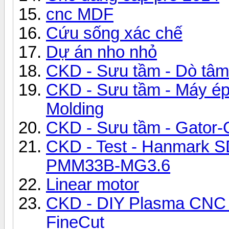
cnc MDF
Cứu sống xác chế
Dự án nho nhỏ
CKD - Sưu tầm - Dò tâm 
CKD - Sưu tầm - Máy ép 
Molding
CKD - Sưu tầm - Gator-G
CKD - Test - Hanmark SD
PMM33B-MG3.6
Linear motor
CKD - DIY Plasma CNC -
FineCut