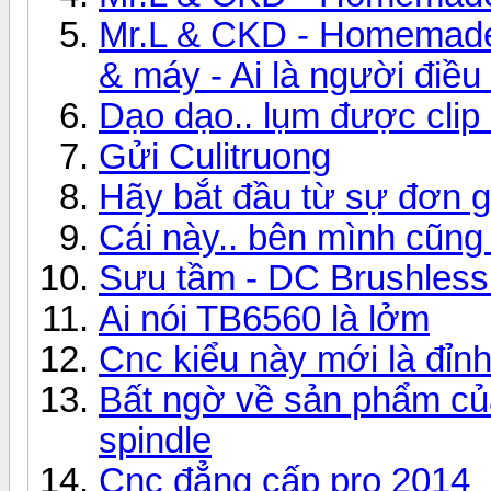
Mr.L & CKD - Homemade
& máy - Ai là người điều
Dạo dạo.. lụm được clip 
Gửi Culitruong
Hãy bắt đầu từ sự đơn g
Cái này.. bên mình cũng 
Sưu tầm - DC Brushless 
Ai nói TB6560 là lởm
Cnc kiểu này mới là đỉnh
Bất ngờ về sản phẩm 
spindle
Cnc đẳng cấp pro 2014