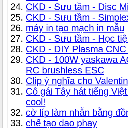
CKD - Sưu tầm - Disc Mil
CKD - Sưu tầm - Simplex
máy in tạo mạch in mẫu
CKD - Sưu tầm - Học tiệ
CKD - DIY Plasma CNC 
CKD - 100W yaskawa AC
RC brushless ESC
Clip ý nghĩa cho Valent
Cô gái Tây hát tiếng Việ
cool!
cờ líp làm nhẫn bằng đồ
chế tạo dao phay