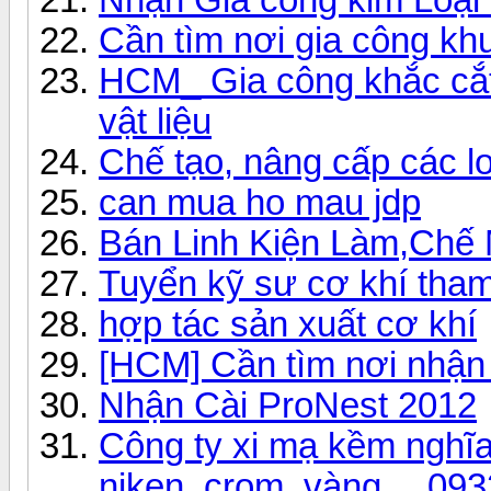
Cần tìm nơi gia công kh
HCM_ Gia công khắc cắt 
vật liệu
Chế tạo, nâng cấp các 
can mua ho mau jdp
Bán Linh Kiện Làm,Chế 
Tuyển kỹ sư cơ khí tham
hợp tác sản xuất cơ khí
[HCM] Cần tìm nơi nhận 
Nhận Cài ProNest 2012
Công ty xi mạ kềm nghĩa
niken, crom, vàng… 093