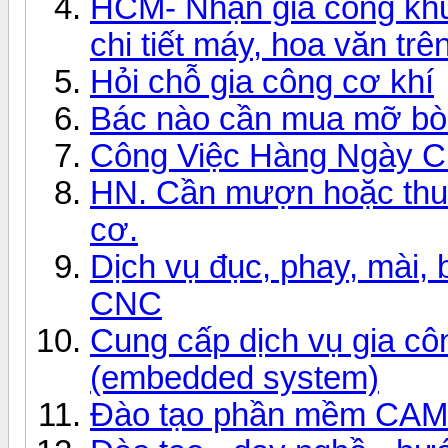
HCM- Nhận gia công kh
chi tiết máy, hoa văn trê
Hỏi chỗ gia công cơ khí
Bác nào cần mua mỡ bò 
Công Việc Hàng Ngày 
HN. Cần mượn hoặc thuê
cơ.
Dịch vụ đục, phay, mài, 
CNC
Cung cấp dịch vụ gia cô
(embedded system)
Đào tạo phần mềm CAM