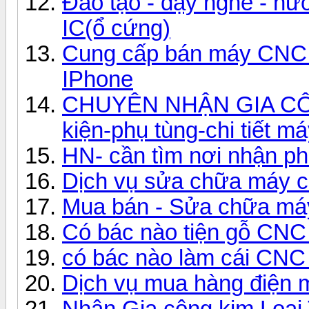
Đào tạo - dạy nghề - h
IC(ổ cứng)
Cung cấp bán máy CNC p
IPhone
CHUYÊN NHẬN GIA CÔN
kiện-phụ tùng-chi tiết má
HN- cần tìm nơi nhận p
Dịch vụ sửa chữa máy 
Mua bán - Sửa chữa má
Có bác nào tiện gỗ CN
có bác nào làm cái CNC
Dịch vụ mua hàng điện 
Nhận Gia công kim Loại