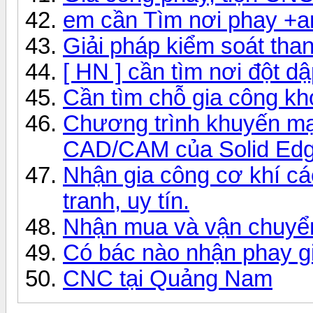
em cần Tìm nơi phay +a
Giải pháp kiểm soát t
[ HN ] cần tìm nơi đột 
Cần tìm chỗ gia công kho
Chương trình khuyến mạ
CAD/CAM của Solid Ed
Nhận gia công cơ khí các
tranh, uy tín.
Nhận mua và vận chuyể
Có bác nào nhận phay g
CNC tại Quảng Nam