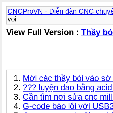
CNCProVN - Diễn đàn CNC chuyê
voi
View Full Version :
Thầy bó
Mời các thầy bói vào sờ 
??? luyện dao bằng acid
Cần tìm nơi sửa cnc mil
G-code báo lỗi với US