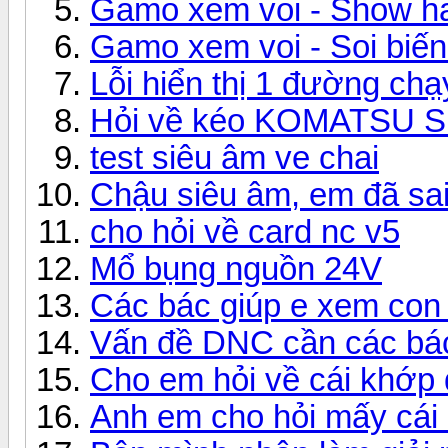
Gamo xem voi - Show h
Gamo xem voi - Soi biế
Lỗi hiển thị 1 đường ch
Hỏi về kéo KOMATSU SH
test siêu âm ve chai
Chậu siêu âm, em đã sai
cho hỏi về card nc v5
Mổ bụng nguồn 24V
Các bác giúp e xem con 
Vấn đề DNC cần các bá
Cho em hỏi về cái khớp 
Anh em cho hỏi mấy cái 