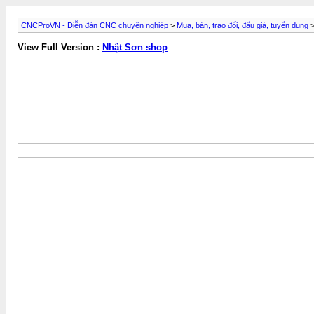
CNCProVN - Diễn đàn CNC chuyên nghiệp
>
Mua, bán, trao đổi, đấu giá, tuyển dụng
View Full Version :
Nhật Sơn shop