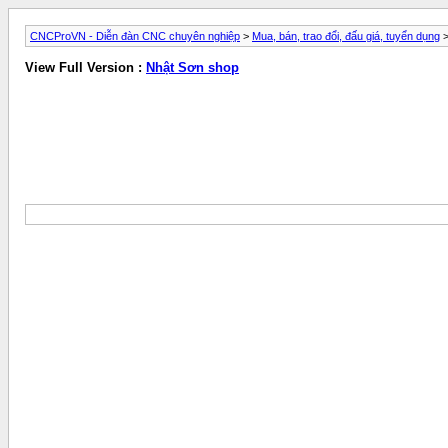
CNCProVN - Diễn đàn CNC chuyên nghiệp
>
Mua, bán, trao đổi, đấu giá, tuyển dụng
View Full Version :
Nhật Sơn shop