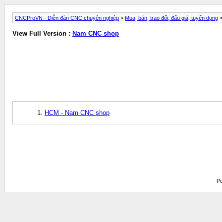
CNCProVN - Diễn đàn CNC chuyên nghiệp
>
Mua, bán, trao đổi, đấu giá, tuyển dụng
View Full Version :
Nam CNC shop
HCM - Nam CNC shop
Po