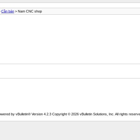
>
Cần bán
> Nam CNC shop
wered by vBulletin® Version 4.2.3 Copyright © 2026 vBulletin Solutions, Inc. All rights reserv