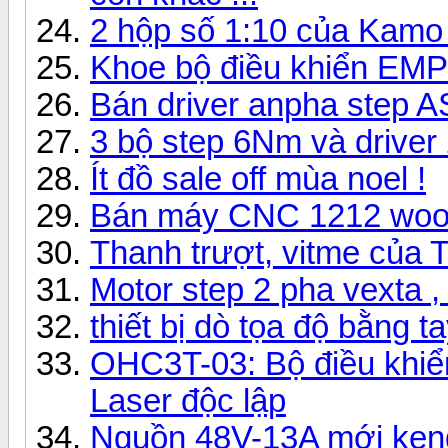
2 hộp số 1:10 của Kamo
Khoe bộ điều khiển EMP40
Bán driver anpha step 
3 bộ step 6Nm và drive
Ít đồ sale off mùa noel !
Bán máy CNC 1212 woo
Thanh trượt, vitme của
Motor step 2 pha vexta ,
thiết bị dò tọa độ bằng t
OHC3T-03: Bộ điều khiể
Laser độc lập
Nguồn 48V-13A mới ken