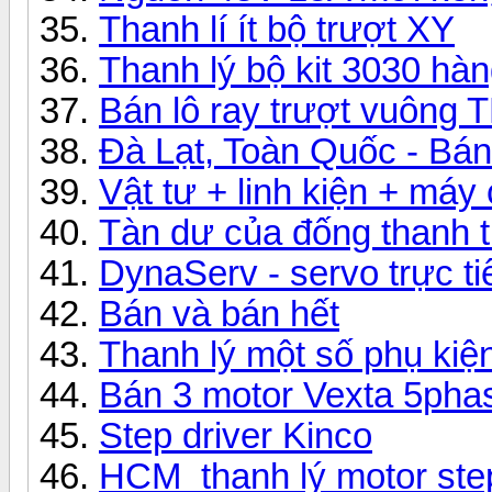
Thanh lí ít bộ trượt XY
Thanh lý bộ kit 3030 hà
Bán lô ray trượt vuông T
Đà Lạt, Toàn Quốc - Bán 
Vật tư + linh kiện + máy 
Tàn dư của đống thanh t
DynaServ - servo trực ti
Bán và bán hết
Thanh lý một số phụ kiệ
Bán 3 motor Vexta 5phas
Step driver Kinco
HCM_thanh lý motor step