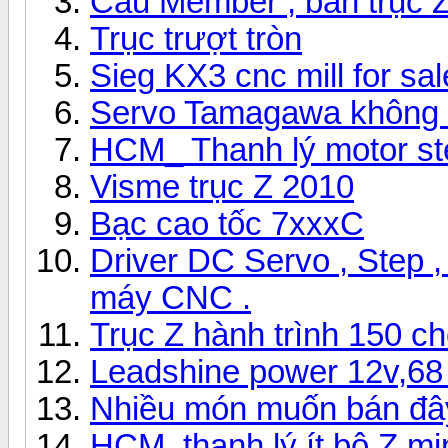
Câu Member , bán trục Z 
Trục trượt tròn
Sieg KX3 cnc mill for sal
Servo Tamagawa không 
HCM_ Thanh lý motor st
Visme trục Z 2010
Bạc cao tốc 7xxxC
Driver DC Servo , Step ,
máy CNC .
Trục Z hành trình 150 ch
Leadshine power 12v,6
Nhiều món muốn bán đây
HCM_thanh lý ít bộ Z mi