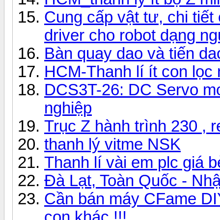
Cung cấp vật tư, chi tiết
driver cho robot dạng n
Bàn quay dao và tiến da
HCM-Thanh lí ít con lọc n
DCS3T-26: DC Servo mot
nghiệp
Trục Z hành trình 230 , r
thanh lý vitme NSK
Thanh lí vài em plc giá 
Đà Lạt, Toàn Quốc - Nhậ
Cần bán máy CFame DIY 
con khác !!!