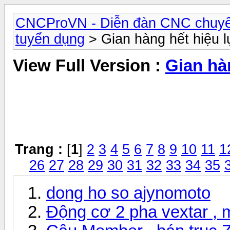
CNCProVN - Diễn đàn CNC chuyê
tuyển dụng
> Gian hàng hết hiệu l
View Full Version :
Gian hà
Trang :
[
1
]
2
3
4
5
6
7
8
9
10
11
1
26
27
28
29
30
31
32
33
34
35
dong ho so ajynomoto
Động cơ 2 pha vextar , m