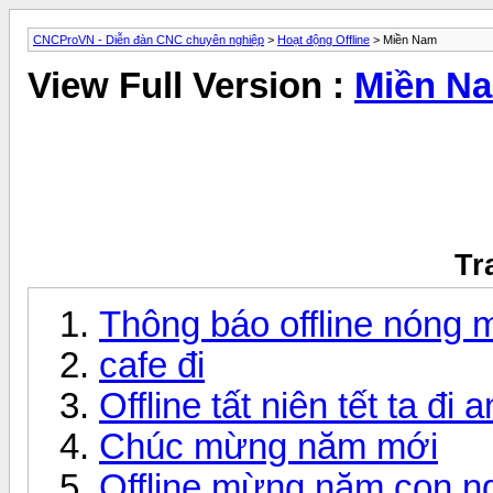
CNCProVN - Diễn đàn CNC chuyên nghiệp
>
Hoạt động Offline
> Miền Nam
View Full Version :
Miền N
Tr
Thông báo offline nóng 
cafe đi
Offline tất niên tết ta đi
Chúc mừng năm mới
Offline mừng năm con n