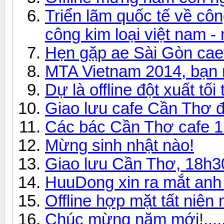
Triển lãm quốc tế về côn
công kim loại việt nam -
Hẹn gặp ae Sài Gòn caef
MTA Vietnam 2014, bạn 
Dự là offline đột xuất tối 
Giao lưu cafe Cần Thơ 
Các bác Cần Thơ cafe 1 
Mừng sinh nhật nào!
Giao lưu Cần Thơ, 18h3
HuuDong xin ra mắt anh
Offline hợp mặt tất niê
Chúc mừng năm mới!.......