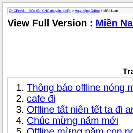
CNCProVN - Diễn đàn CNC chuyên nghiệp
>
Hoạt động Offline
> Miền Nam
View Full Version :
Miền N
Tr
Thông báo offline nóng 
cafe đi
Offline tất niên tết ta đi
Chúc mừng năm mới
Offline mừng năm con n