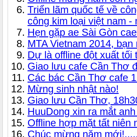
Triển lãm quốc tế về côn
công kim loại việt nam -
Hẹn gặp ae Sài Gòn caef
MTA Vietnam 2014, bạn 
Dự là offline đột xuất tối 
Giao lưu cafe Cần Thơ 
Các bác Cần Thơ cafe 1 
Mừng sinh nhật nào!
Giao lưu Cần Thơ, 18h3
HuuDong xin ra mắt anh
Offline hợp mặt tất niê
Chúc mừng năm mới!.......