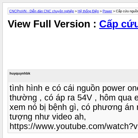
CNCProVN - Diễn đàn CNC chuyên nghiệp
>
Hệ thống Điện
>
Power
> Cấp cứu nguồn
View Full Version :
Cấp cứu
huyquynhbk
tình hình e có cái nguồn power o
thường , có áp ra 54V , hôm qua e 
xem nó bị bệnh gì, có phương án 
tượng như video ah,
https://www.youtube.com/watc