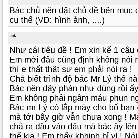
Bác chủ nên đặt chủ đề bên mục c
cụ thể (VD: hình ảnh, ....)
nnk
Như cái tiêu đề ! Em xin kể 1 câu 
Em mới đâu cũng định không nói r
thì e thất thật sự em phải nói ra !
Chả biết trình độ bác Mr Lý thế nà
Bác nên đây phán như đúng rồi ấy
Em không phải ngâm máu phun ng
Bác mr Lý có lắp máy cho bố bạn 
mà tới bây giờ vẫn chưa xong ! Má
chả ra đâu vào đâu mà bác ấy lên
thế kia ! Em thấy khhinh bỉ vl ! N