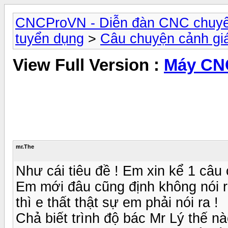
CNCProVN - Diễn đàn CNC chuyê
tuyển dụng
>
Câu chuyện cảnh gi
View Full Version :
Máy CNC
mr.The
Như cái tiêu đề ! Em xin kể 1 câu 
Em mới đâu cũng định không nói r
thì e thất thật sự em phải nói ra !
Chả biết trình độ bác Mr Lý thế nà