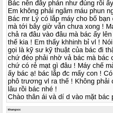
Bác nên đây phán như đúng rồi ấy
Em không phải ngâm máu phun ng
Bác mr Lý có lắp máy cho bố bạn 
mà tới bây giờ vẫn chưa xong ! Má
chả ra đâu vào đâu mà bác ấy lên
thế kia ! Em thấy khhinh bỉ vl ! N
gọi là kỹ sư kỹ thuật của bác đi t
chứ đéo phải nhờ vả bác mà bác c
chứ có rẻ mạt gì đâu ! Máy chế m
ấy bác ạ! bác lắp đc mấy con ! C
phô trương vl ra thế ! Không phải
lâu rồi bác nhé !
Chào thân ái và dí d vào mặt bác 
khangscc