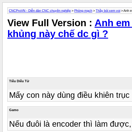
CNCProVN - Diễn đàn CNC chuyên nghiệp
>
Phòng mạch
>
Thầy bói xem voi
> Anh em
View Full Version :
Anh em c
khủng này chế dc gì ?
Tiêu Diêu Tử
Mấy con này dùng điều khiên trụ
Gamo
Nếu đuôi là encoder thì làm được,