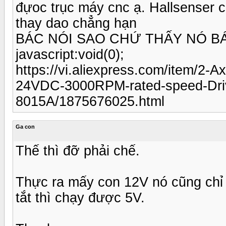
đựoc trục máy cnc ạ. Hallsenser ch
thay dao chẳng hạn
BÁC NÓI SAO CHỨ THẤY NÓ BA
javascript:void(0);
https://vi.aliexpress.com/item/2
24VDC-3000RPM-rated-speed-Dri
8015A/1875676025.html
Ga con
Thế thì đỡ phải chế.
Thực ra mấy con 12V nó cũng chỉ 
tắt thì chạy được 5V.