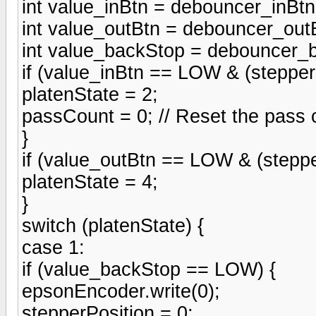
int value_inBtn = debouncer_inBtn
int value_outBtn = debouncer_outB
int value_backStop = debouncer_b
if (value_inBtn == LOW & (stepperP
platenState = 2;
passCount = 0; // Reset the pass c
}
if (value_outBtn == LOW & (steppe
platenState = 4;
}
switch (platenState) {
case 1:
if (value_backStop == LOW) {
epsonEncoder.write(0);
stepperPosition = 0;