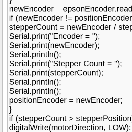
newEncoder = epsonEncoder.read
if (newEncoder != positionEncoder
stepperCount = newEncoder / ste
Serial.print("Encoder = ");
Serial.print(newEncoder);
Serial.println();
Serial.print("Stepper Count = ");
Serial.print(stepperCount);
Serial.println();
Serial.println();
positionEncoder = newEncoder;
}
if (stepperCount > stepperPosition
digitalWrite(motorDirection, LOW);