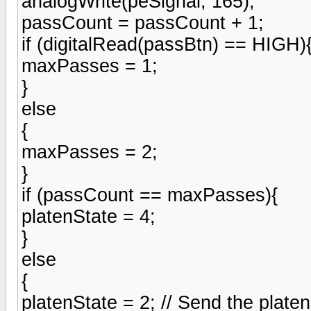
analogWrite(peSignal, 165);
passCount = passCount + 1;
if (digitalRead(passBtn) == HIGH)
maxPasses = 1;
}
else
{
maxPasses = 2;
}
if (passCount == maxPasses){
platenState = 4;
}
else
{
platenState = 2; // Send the plate