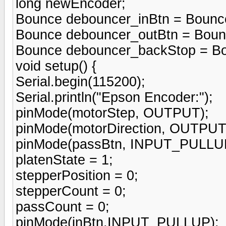
long newEncoder;
Bounce debouncer_inBtn = Bounce
Bounce debouncer_outBtn = Boun
Bounce debouncer_backStop = Bo
void setup() {
Serial.begin(115200);
Serial.println("Epson Encoder:");
pinMode(motorStep, OUTPUT);
pinMode(motorDirection, OUTPUT
pinMode(passBtn, INPUT_PULLU
platenState = 1;
stepperPosition = 0;
stepperCount = 0;
passCount = 0;
pinMode(inBtn,INPUT_PULLUP);