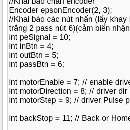
//Khai báo chân encoder
Encoder epsonEncoder(2, 3);
//Khai báo các nút nhấn (lấy khay i
trắng 2 pass nút 6)(cảm biến nhận i
int peSignal = 10;
int inBtn = 4;
int outBtn = 5;
int passBtn = 6;
int motorEnable = 7; // enable driv
int motorDirection = 8; // driver dir
int motorStep = 9; // driver Pulse p
int backStop = 11; // Back or Home