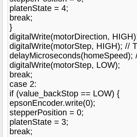
platenState = 4;
break;
}
digitalWrite(motorDirection, HIGH);
digitalWrite(motorStep, HIGH); // 
delayMicroseconds(homeSpeed); /
digitalWrite(motorStep, LOW);
break;
case 2:
if (value_backStop == LOW) {
epsonEncoder.write(0);
stepperPosition = 0;
platenState = 3;
break;