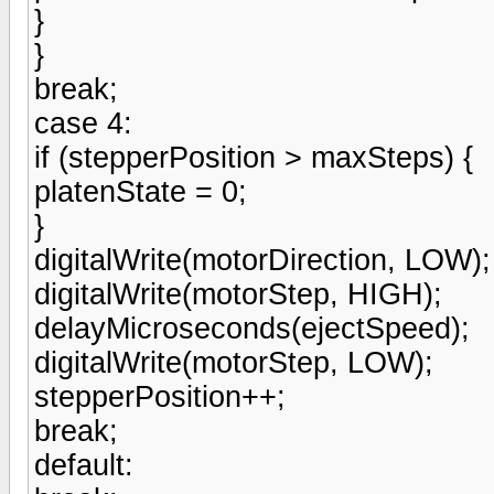
}
}
break;
case 4:
if (stepperPosition > maxSteps) {
platenState = 0;
}
digitalWrite(motorDirection, LOW);
digitalWrite(motorStep, HIGH);
delayMicroseconds(ejectSpeed);
digitalWrite(motorStep, LOW);
stepperPosition++;
break;
default: