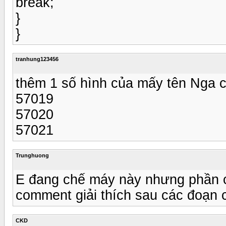
break;
}
}
tranhung123456
thêm 1 số hình của mấy tên Nga 
57019
57020
57021
Trunghuong
E đang chế máy này nhưng phần c
comment giải thích sau các đoạn
CKD