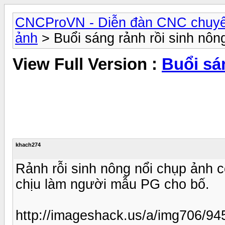
CNCProVN - Diễn đàn CNC chuyê
ảnh
> Buổi sáng rảnh rồi sinh nông
View Full Version :
Buổi sá
khach274
Rảnh rỗi sinh nông nổi chụp ảnh c
chịu làm người mẫu PG cho bố.
http://imageshack.us/a/img706/9453