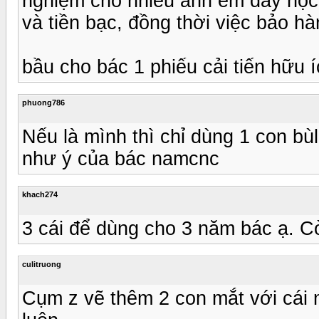
nghiệm cho nhiều anh em đây học h
và tiền bạc, đồng thời việc bảo hàn
bầu cho bác 1 phiếu cải tiến hữu í
phuong786
Nếu là mình thì chỉ dùng 1 con bù
như ý của bác namcnc
khach274
3 cái để dùng cho 3 năm bác ạ. Cò
culitruong
Cụm z vẽ thêm 2 con mắt với cái 