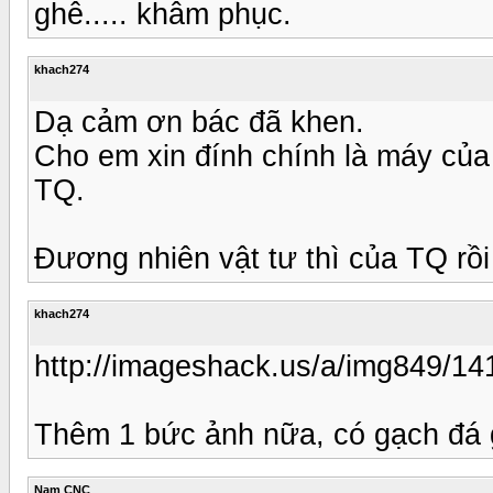
ghê..... khâm phục.
khach274
Dạ cảm ơn bác đã khen.
Cho em xin đính chính là máy c
TQ.
Đương nhiên vật tư thì của TQ rồi
khach274
http://imageshack.us/a/img849/141
Thêm 1 bức ảnh nữa, có gạch đá g
Nam CNC