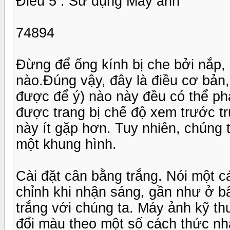
Điều 5 : Sử dụng Máy ảnh
74894
Đừng để ống kính bị che bởi nắp, 
nào.Đúng vậy, đây là điều cơ bản
được để ý) nào này đều có thể ph
được trang bị chế độ xem trước trự
này ít gặp hơn. Tuy nhiên, chúng t
một khung hình.
Cài đặt cân bằng trắng. Nói một c
chỉnh khi nhận sáng, gần như ở bấ
trắng với chúng ta. Máy ảnh kỹ t
đổi màu theo một số cách thức nhấ