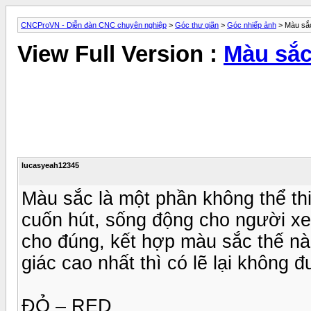
CNCProVN - Diễn đàn CNC chuyên nghiệp
>
Góc thư giãn
>
Góc nhiếp ảnh
> Màu sắc
View Full Version :
Màu sắc
lucasyeah12345
Màu sắc là một phần không thể th
cuốn hút, sống động cho người x
cho đúng, kết hợp màu sắc thế nào
giác cao nhất thì có lẽ lại không 
ĐỎ – RED