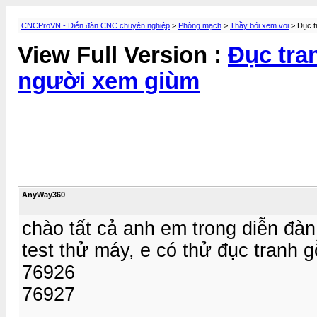
CNCProVN - Diễn đàn CNC chuyên nghiệp
>
Phòng mạch
>
Thầy bói xem voi
> Đục t
View Full Version :
Đục tra
người xem giùm
AnyWay360
chào tất cả anh em trong diễn đàn,
test thử máy, e có thử đục tranh g
76926
76927