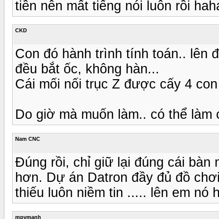
tiền nên mất tiếng nói luôn rồi ha
CKD
Con đó hành trình tính toán.. lên
đều bắt ốc, không hàn...
Cái mối nối trục Z được cấy 4 con 
Do giờ mà muốn làm.. có thể làm c
Nam CNC
Đúng rồi, chỉ giữ lại đúng cái bà
hơn. Dự án Datron đầy đủ đồ chơi, 
thiếu luôn niềm tin ..... lên em n
mpvmanh