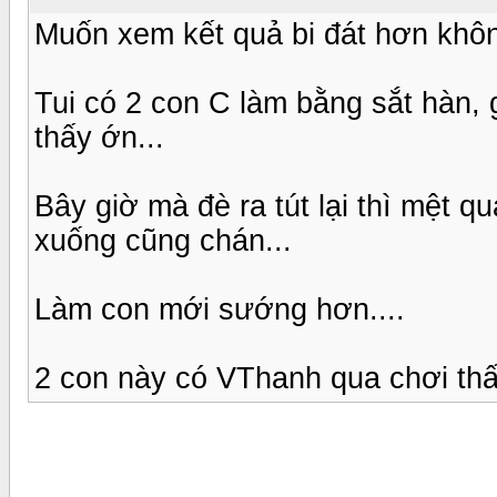
Muốn xem kết quả bi đát hơn khô
Tui có 2 con C làm bằng sắt hàn, g
thấy ớn...
Bây giờ mà đè ra tút lại thì mệt q
xuống cũng chán...
Làm con mới sướng hơn....
2 con này có VThanh qua chơi thấ