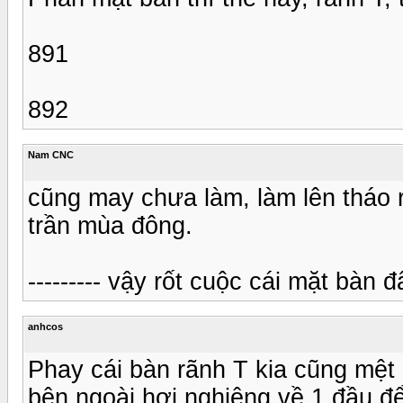
891
892
Nam CNC
cũng may chưa làm, làm lên tháo r
trần mùa đông.
--------- vậy rốt cuộc cái mặt bàn đ
anhcos
Phay cái bàn rãnh T kia cũng mệt
bên ngoài hơi nghiêng về 1 đầu để