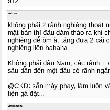
912
anhcos
không phải 2 rãnh nghiêng thoát n
mặt bàn thì đâu dám tháo ra khi c
nghiêng dễ òm à, tăng đưa 2 cái c
nghiêng liền hahaha
Không phải đâu Nam, các rãnh T c
sâu dần đến một đầu có rãnh ngắn c
@CKD: sẵn máy phay, làm luôn vài
tiện gá đặt...
vietnamcnc