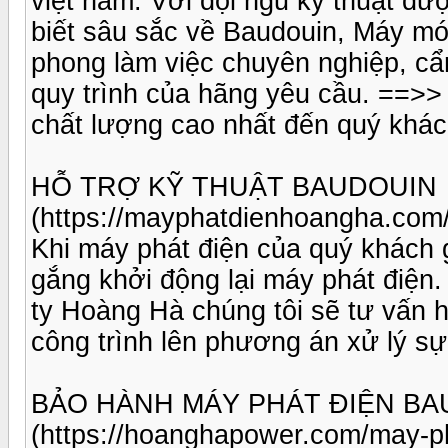
việt nam. Với đội ngũ kỹ thuật đư
biết sâu sắc về Baudouin, Máy mó
phong làm việc chuyên nghiệp, cẩ
quy trình của hãng yêu cầu. ==>>
chất lượng cao nhất đến quý khác
HỖ TRỢ KỸ THUẬT BAUDOUIN
(https://mayphatdienhoangha.com
Khi máy phát điện của quý khách 
gắng khởi động lại máy phát điện.
ty Hoàng Hà chúng tôi sẽ tư vấn 
công trình lên phương án xử lý s
BẢO HÀNH MÁY PHÁT ĐIỆN BA
(https://hoanghapower.com/may-p