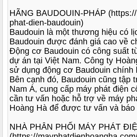
HÃNG BAUDOUIN-PHÁP (https://h
phat-dien-baudouin)
Baudouin là một thương hiệu có lị
Baudouin được đánh giá cao về chấ
Động cơ Baudouin có công suất t
dự án tại Việt Nam. Công ty Hoàng
sử dụng động cơ Baudouin chính h
Bên cạnh đó, Baudouin cũng tập t
Nam Á, cung cấp máy phát điện c
cần tư vấn hoặc hỗ trợ về máy phá
Hoàng Hà để được tư vấn và báo g
NHÀ PHÂN PHỐI MÁY PHÁT ĐI
(https://mayphatdienhoangha.com