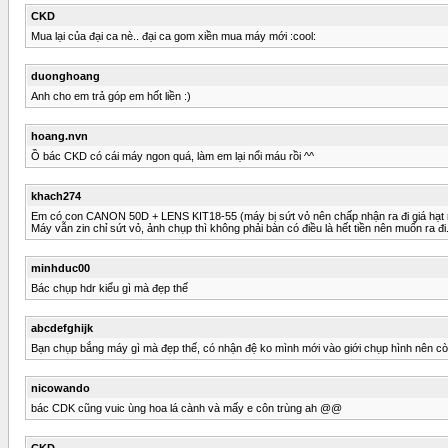
CKD
Mua lại của đại ca nè.. đại ca gom xiền mua máy mới :cool:
duonghoang
Anh cho em trả góp em hốt liền :)
hoang.nvn
Ồ bác CKD có cái máy ngon quá, làm em lại nổi máu rồi ^^
khach274
Em có con CANON 50D + LENS KIT18-55 (máy bị sứt vỏ nên chấp nhận ra đi giá hạt r
Máy vẫn zin chỉ sứt vỏ, ảnh chụp thì không phải bàn có điều là hết tiền nên muốn ra đi
minhduc00
Bác chụp hdr kiểu gì mà đẹp thế
abcdefghijk
Bạn chụp bắng máy gì mà đẹp thế, có nhận đệ ko mình mới vào giới chụp hình nên cò
nicowando
bác CDK cũng vuic ùng hoa lá cành và mấy e côn trùng ah @@
CKD