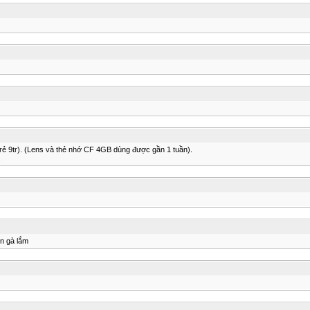
ẻ 9tr). (Lens và thẻ nhớ CF 4GB dùng được gần 1 tuần).
.
n gà lắm