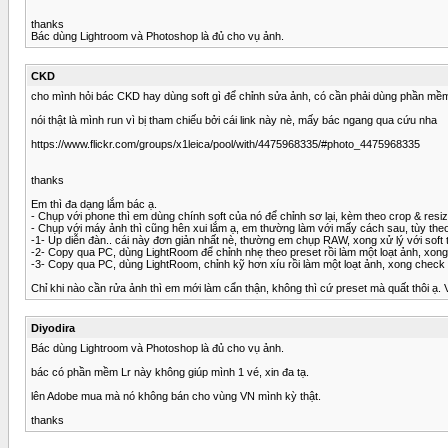
thanks
Bác dùng Lightroom và Photoshop là đủ cho vụ ảnh.
CKD
cho mình hỏi bác CKD hay dùng soft gì để chỉnh sửa ảnh, có cần phải dùng phần mềm
nói thật là mình run vì bị tham chiếu bởi cái link này nè, mấy bác ngang qua cứu nha
https://www.flickr.com/groups/x1leica/pool/with/4475968335/#photo_4475968335
thanks
Em thì đa dạng lắm bác ạ.
- Chụp với phone thì em dùng chính soft của nó để chỉnh sơ lại, kèm theo crop & resi
- Chụp với máy ảnh thì cũng hên xui lắm ạ, em thường làm với mấy cách sau, tùy the
-1- Up diễn đàn.. cái này đơn giản nhất nè, thường em chụp RAW, xong xử lý với soft t
-2- Copy qua PC, dùng LightRoom để chỉnh nhẹ theo preset rồi làm một loạt ảnh, xong 
-3- Copy qua PC, dùng LightRoom, chỉnh kỹ hơn xíu rồi làm một loạt ảnh, xong check l
Chỉ khi nào cần rửa ảnh thì em mới làm cẩn thận, không thì cứ preset mà quất thôi ạ.
Diyodira
Bác dùng Lightroom và Photoshop là đủ cho vụ ảnh.
bác có phần mềm Lr này không giúp mình 1 vé, xin đa tạ.
lên Adobe mua mà nó không bán cho vùng VN mình kỳ thật.
thanks