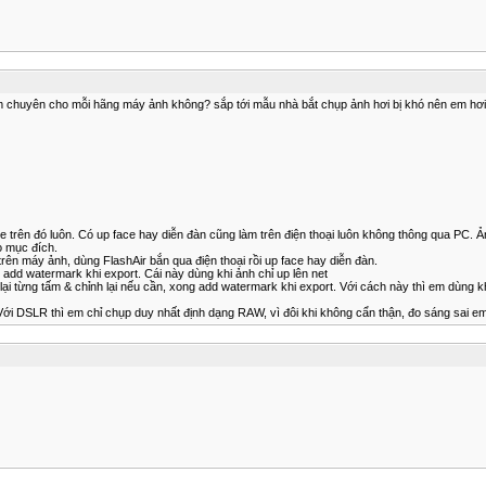
 chuyên cho mỗi hãng máy ảnh không? sắp tới mẫu nhà bắt chụp ảnh hơi bị khó nên em hơi 
ze trên đó luôn. Có up face hay diễn đàn cũng làm trên điện thoại luôn không thông qua PC. 
o mục đích.
rên máy ảnh, dùng FlashAir bắn qua điện thoại rồi up face hay diễn đàn.
add watermark khi export. Cái này dùng khi ảnh chỉ up lên net
ại từng tấm & chỉnh lại nếu cần, xong add watermark khi export. Với cách này thì em dùng kh
 Với DSLR thì em chỉ chụp duy nhất định dạng RAW, vì đôi khi không cẩn thận, đo sáng sai e