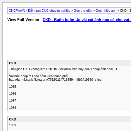
CNCProVN - Diễn đàn CNC chuyên nghiệp
>
Góc thư giãn
>
Góc nhiếp ảnh
> CKD - B
View Full Version :
CKD - Buồn buồn Up vài cái ảnh hoa cỏ cho vui..
CKD
Thời gian CKD không làm CNC thì đôi khi lại vác náy cùi đi chộp ảnh chơi :D
Vài bức chụp ở Thảo cầm viên thành phố
http://farm8.staticflickr.com/7352/11147163594_f8b2419580_z.jpg
1055
1056
1057
1058
CKD
1059