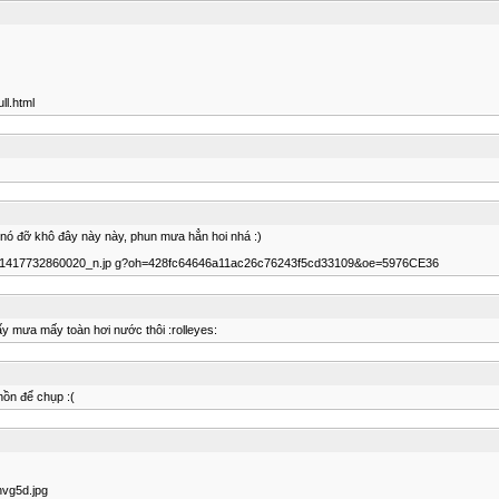
ll.html
nó đỡ khô đây này này, phun mưa hẳn hoi nhá :)
39531417732860020_n.jp g?oh=428fc64646a11ac26c76243f5cd33109&oe=5976CE36
y mưa mấy toàn hơi nước thôi :rolleyes:
hồn để chụp :(
nvg5d.jpg