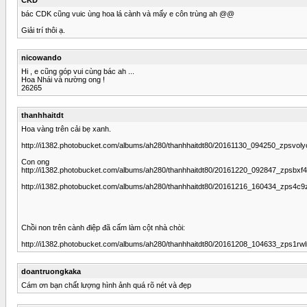
bác CDK cũng vuic ùng hoa lá cành và mấy e côn trùng ah @@
Giải trí thôi ạ.
nicowando
Hi , e cũng góp vui cùng bác ah ...
Hoa Nhái và nường ong !
26265
thanhhaitdt
Hoa vàng trên cải bẹ xanh.
http://i1382.photobucket.com/albums/ah280/thanhhaitdt80/20161130_094250_zpsvoly
Con ong
http://i1382.photobucket.com/albums/ah280/thanhhaitdt80/20161220_092847_zpsbxf4
http://i1382.photobucket.com/albums/ah280/thanhhaitdt80/20161216_160434_zps4c9
Chồi non trên cành điệp đã cấm làm cột nhà chòi:
http://i1382.photobucket.com/albums/ah280/thanhhaitdt80/20161208_104633_zps1rwl
doantruongkaka
Cám ơn bạn chất lượng hình ảnh quá rõ nét và đẹp