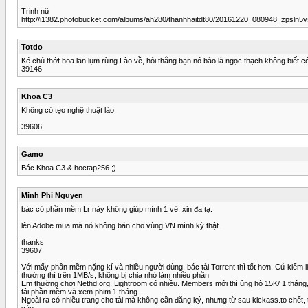
Trinh nữ
http://i1382.photobucket.com/albums/ah280/thanhhaitdt80/20161220_080948_zpsln5v
Totdo
Ké chủ thớt hoa lan lụm rừng Lào về, hỏi thằng bạn nó bảo là ngọc thạch không biết 
39146
Khoa C3
Không có tẹo nghệ thuật lào.
39606
Gamo
Bác Khoa C3 & hoctap256 ;)
Minh Phi Nguyen
bác có phần mềm Lr này không giúp mình 1 vé, xin đa tạ.
lên Adobe mua mà nó không bán cho vùng VN mình kỳ thật.
thanks
39607
Với mấy phần mềm nặng kí và nhiều người dùng, bác tải Torrent thì tốt hơn. Cứ kiếm link
thường thì trên 1MB/s, không bị chia nhỏ làm nhiều phần
Em thường chơi Nethd.org, Lightroom có nhiều. Members mới thì ủng hộ 15K/ 1 tháng, c
tải phần mềm và xem phim 1 tháng.
Ngoài ra có nhiều trang cho tải mà không cần đăng ký, nhưng từ sau kickass.to chết,
vào.