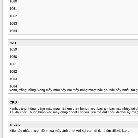
1060
1061
1062
1063
1064
th11
1059
1060
1061
1062
1063
1064
xanh, trắng, hồng, vàng mấy màu này em thấy bóng mượt bác ạh. bác này nhiều tài g
CKD
xanh, trắng, hồng, vàng mấy màu này em thấy bóng mượt bác ạh. bác này nhiều tài g
Tài đâu bác.. buồn buồn vác máy chụp choẹt cho vui, tiện thể dắt cháu đi chơi ấy mà ;
ahdvip
kiểu này chắc mượn tiền mua máy ảnh chơi với đại ca mới đc, thèm rồi đó, kaka