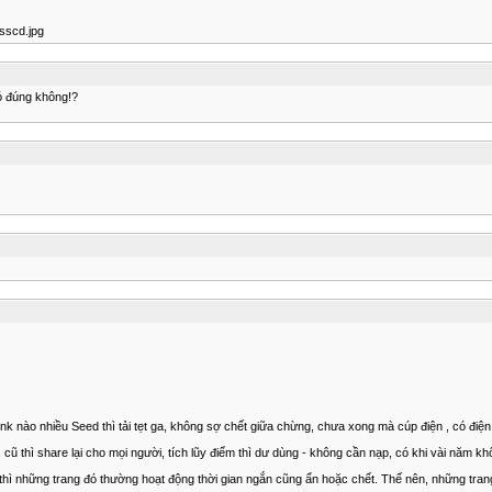
sscd.jpg
có đúng không!?
 nào nhiều Seed thì tải tẹt ga, không sợ chết giữa chừng, chưa xong mà cúp điện , có điện lại t
ũ thì share lại cho mọi người, tích lũy điểm thì dư dùng - không cần nạp, có khi vài năm kh
 thì những trang đó thường hoạt động thời gian ngắn cũng ẩn hoặc chết. Thế nên, những tran