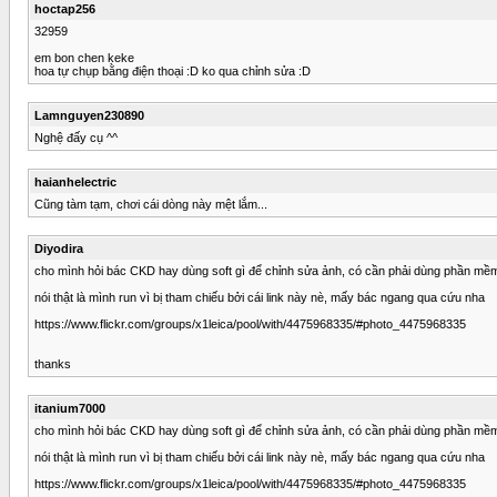
hoctap256
32959
em bon chen keke
hoa tự chụp bằng điện thoại :D ko qua chỉnh sửa :D
Lamnguyen230890
Nghệ đấy cụ ^^
haianhelectric
Cũng tàm tạm, chơi cái dòng này mệt lắm...
Diyodira
cho mình hỏi bác CKD hay dùng soft gì để chỉnh sửa ảnh, có cần phải dùng phần mềm
nói thật là mình run vì bị tham chiếu bởi cái link này nè, mấy bác ngang qua cứu nha
https://www.flickr.com/groups/x1leica/pool/with/4475968335/#photo_4475968335
thanks
itanium7000
cho mình hỏi bác CKD hay dùng soft gì để chỉnh sửa ảnh, có cần phải dùng phần mềm
nói thật là mình run vì bị tham chiếu bởi cái link này nè, mấy bác ngang qua cứu nha
https://www.flickr.com/groups/x1leica/pool/with/4475968335/#photo_4475968335