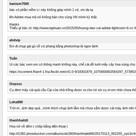
itanium7000
bác có phần mềm Lr này không giúp mình 1 vé, xin đa tạ.
lên Adobe mua mà nó không bán cho vùng VN mình kỳ thật.
thanks
Thiếu gì bác ơi: http://www.taphuan.vn/2015/05/huong-dan-cai-adobe-lightroom-6-cc-fu
ahdvip
Em đi chụp gái gú về cứ phang bằng photoshop là ngon lành
Tuấn
Ui các bác xem em có thông manh không này, chế cái đồ tưới mấy cây hoa súng cho 
https://scontent.fhan4-1.fna.fbcdn.net/v/t1.0-9/18301879_1075665802564297_57
Oopsss
Cụ đem máy cái quả cầu Cip của nhà trồng được ra cho nó xin cụ ơi em nhin chưa thấ
Leha990
Trời ơi...ảnh đẹp quá...mình thích chụp ảnh lắm mà chưa sắm được cái máy ảnh nên 
thanhhaitdt
Hoa nở về đêm ( chộp bằng điện thoại )
http://i1382.photobucket.com/albums/ah280/thanhhaitdt80/20170113_062255_zps3z4