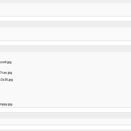
oze8.jpg
7cax.jpg
z2s35.jpg
mppy.jpg