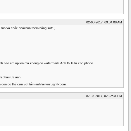
02-03-2017, 09:34:08 AM
run và chắc phải bùa thêm bằng soft :)
Ảnh nào em up lên mà không có watermark đích thị là từ con phone.
i phải rửa ảnh.
m còn có thể cứu vớt tấm ảnh lại với LightRoom.
02-03-2017, 02:22:34 PM