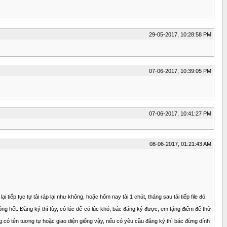
29-05-2017, 10:28:58 PM
07-06-2017, 10:39:05 PM
07-06-2017, 10:41:27 PM
08-06-2017, 01:21:43 AM
iếp tục tự tải ráp lại như không, hoặc hôm nay tải 1 chút, tháng sau tải tiếp file đó,
ông hết. Đăng ký thì tùy, có lúc dể-có lúc khó, bác đăng ký được, em tặng điểm để thử
g có tên tuơng tự hoặc giao diện giống vậy, nếu có yêu cầu đăng ký thì bác đừng dính