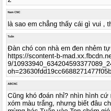
Nam CNC
là sao em chẳng thấy cái gì vui , th
Tuấn
Đàn chó con nhà em đen nhẻm tự dư
https://scontent-b-mad.xx.fbcdn.ne
9/10933940_634204593377089_2
oh=23630fdd19cc6688271477f05
ABCNC
Cũng khó đoán nhỉ? nhìn hình cứ n
xóm màu trắng, nhưng biết đâu ch
mừng bác Tuấn vào Top chém gió