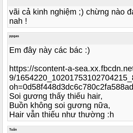
vãi cả kinh nghiệm ;) chừng nào 
nah !
ppgas
Em đây này các bác :)
https://scontent-a-sea.xx.fbcdn.ne
9/1654220_10201753102704215_
oh=0d58f448d3dc6c780c2fa588a
Soi gương thấy thiếu hair,
Buồn không soi gương nữa,
Hair vẫn thiếu như thường :h
Tuấn