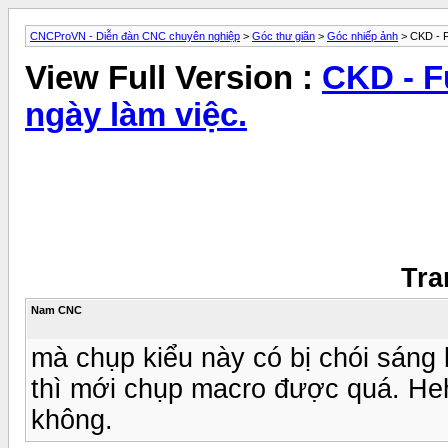
CNCProVN - Diễn đàn CNC chuyên nghiệp
>
Góc thư giãn
>
Góc nhiếp ảnh
> CKD - F
View Full Version :
CKD - F
ngày làm việc.
Tra
Nam CNC
mà chụp kiểu này có bị chói sáng 
thì mới chụp macro được quá. He
không.