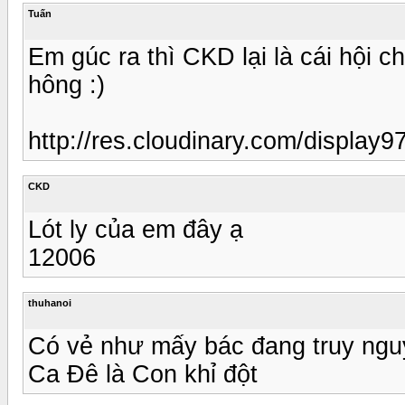
Tuấn
Em gúc ra thì CKD lại là cái hội c
hông :)
http://res.cloudinary.com/displa
CKD
Lót ly của em đây ạ
12006
thuhanoi
Có vẻ như mấy bác đang truy ngu
Ca Đê là Con khỉ đột