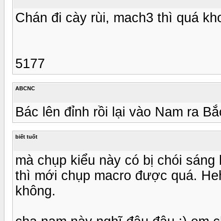
Chán đi cày rùi, mach3 thì quá kho
5177
ABCNC
Bác lên đỉnh rồi lại vào Nam ra B
biết tuốt
mà chụp kiểu này có bị chói sáng 
thì mới chụp macro được quá. He
không.