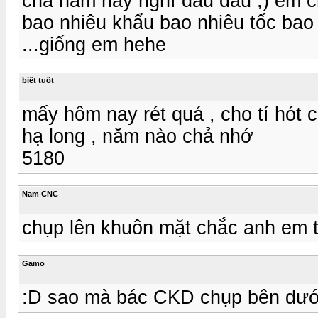
cha nam này nghĩ đâu đâu ;) em ch
bao nhiêu khẩu bao nhiêu tốc bao 
...giống em hehe
biết tuốt
mấy hôm nay rét quá , cho tí hót c
hạ long , năm nào chả nhớ
5180
Nam CNC
chụp lên khuôn mặt chắc anh em 
Gamo
:D sao mà bác CKD chụp bên dướ