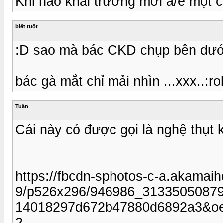
Khi nào khai trương mời a/e một c
biết tuốt
:D sao mà bác CKD chụp bên dướ
bác gà mắt chỉ mải nhìn ...xxx..:r
Tuấn
Cái này có được gọi là nghệ thụt 
https://fbcdn-sphotos-c-a.akamaih
9/p526x296/946986_3133505087
14018297d672b47880d6892a3&o
2