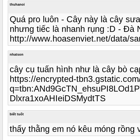
thuhanoi
Quá pro luôn - Cây này là cây sư
nhưng tiếc là nhanh rụng :D - Đà 
http://www.hoasenviet.net/data/s
nhatson
cây cụ tuấn hình như là cây bò c
https://encrypted-tbn3.gstatic.co
q=tbn:ANd9GcTN_ehsuPI8LOd1
Dlxra1xoAHIeiDSMydtTS
biết tuốt
thấy thằng em nó kêu móng rồng 