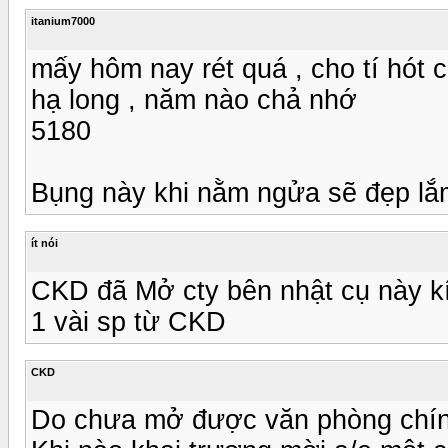
itanium7000
mấy hôm nay rét quá , cho tí hót c
hạ long , năm nào chả nhớ
5180
Bụng này khi nằm ngửa sẽ đẹp lắ
ít nói
CKD đã Mở cty bên nhật cụ này kí
1 vài sp từ CKD
CKD
Do chưa mở được văn phòng chính