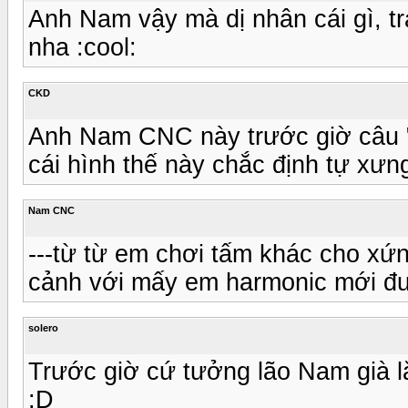
Anh Nam vậy mà dị nhân cái gì, tr
nha :cool:
CKD
Anh Nam CNC này trước giờ câu "h
cái hình thế này chắc định tự xưng
Nam CNC
---từ từ em chơi tấm khác cho xứn
cảnh với mấy em harmonic mới đ
solero
Trước giờ cứ tưởng lão Nam già lắ
:D