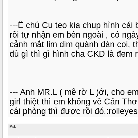
---Ê chú Cu teo kia chụp hình cái 
rồi tự nhận em bên ngoài , có ng
cảnh mắt lim dim quánh đàn coi, t
dù gì thì gì hình cha CKD là đem 
--- Anh MR.L ( mê rờ L )ới, cho em
girl thiệt thì em không về Cần Thơ
cái phòng thì được rồi đó.:rolleyes
Mr.L