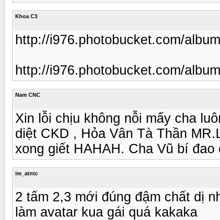
Khoa C3
http://i976.photobucket.com/alb
http://i976.photobucket.com/alb
Nam CNC
Xin lỗi chịu không nỗi mấy cha lu
diệt CKD , Hỏa Vân Tà Thần MR.L
xong giết HAHAH. Cha Vũ bí đao 
im_atntc
2 tấm 2,3 mới đúng đậm chất dị n
làm avatar kua gái quá kakaka