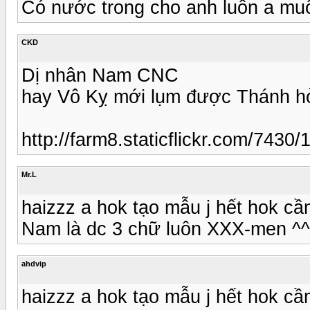
Có nước trong cho anh luôn a mu
CKD
Dị nhân Nam CNC
hay Vô Kỵ mới lụm được Thánh h
http://farm8.staticflickr.com/74
Mr.L
haizzz a hok tạo mẫu j hết hok cầ
Nam là dc 3 chữ luôn XXX-men ^^
ahdvip
haizzz a hok tạo mẫu j hết hok cầ