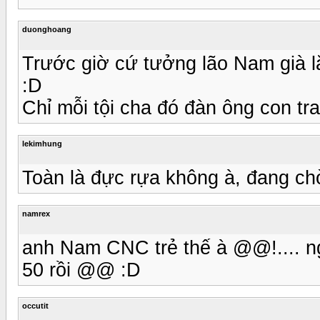
duonghoang
Trước giờ cứ tưởng lão Nam già lắ
:D
Chỉ mỗi tội cha đó đàn ông con tra
lekimhung
Toàn là đực rựa không à, đang ch
namrex
anh Nam CNC trẻ thế à @@!.... n
50 rồi @@ :D
occutit