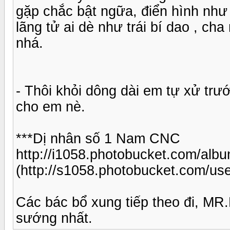
gặp chắc bật ngữa, điển hình như
lãng tử ai dè như trái bí dao , cha
nhá.
- Thôi khỏi dông dài em tự xử trư
cho em nè.
***Dị nhân số 1 Nam CNC
http://i1058.photobucket.com/al
(http://s1058.photobucket.com/u
Các bác bổ xung tiếp theo đi, MR.L
sướng nhất.