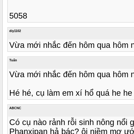
5058
diy1102
Vừa mới nhắc đến hôm qua hôm na
Tuấn
Vừa mới nhắc đến hôm qua hôm na
Hé hé, cụ làm em xí hổ quá he he 
ABCNC
Có cụ nào rảnh rỗi sinh nông nổi g
Phanxipan hả bác? ôi niềm mơ ướ