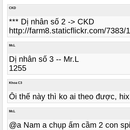
CKD
*** Dị nhân số 2 -> CKD
http://farm8.staticflickr.com/73
Mr.L
Dị nhân số 3 -- Mr.L
1255
Khoa C3
Ôi thế này thì ko ai theo được, hix
Mr.L
@a Nam a chụp ấm cầm 2 con spin