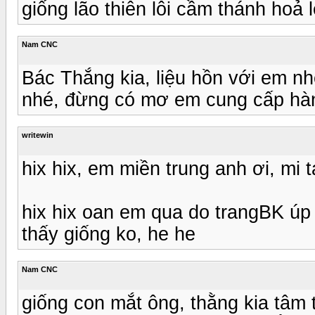
giống lão thiên lôi cầm thánh hoả l
Nam CNC
Bác Thắng kia, liệu hồn với em nh
nhé, đừng có mơ em cung cấp hàn
writewin
hix hix, em miền trung anh ơi, mi
hix hix oan em qua do trangBK úp 
thấy giống ko, he he
Nam CNC
giống con mắt ông, thằng kia tâm 