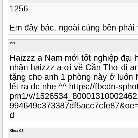
1256
Em đây bác, ngoài cùng bên phải 
Mr.L
Haizzz a Nam mới tốt nghiệp đại h
nhận haizzz a ơi về Cần Thơ đi an
tặng cho anh 1 phòng này ở luôn h
lết ra dc nhe ^^ https://fbcdn-sph
prn1/v/1526534_80001310002462
994649c373387df5acc7cfe87&oe
d
Khoa C3