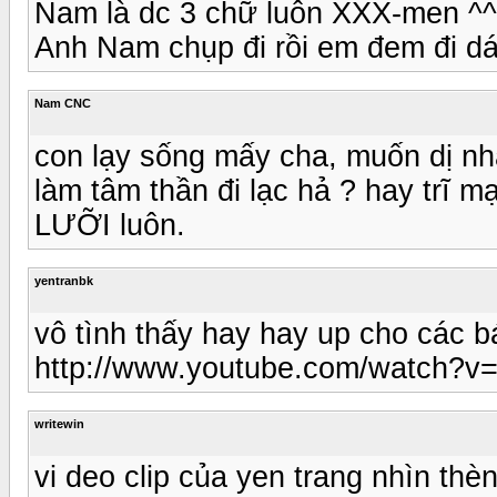
Nam là dc 3 chữ luôn XXX-men ^^
Anh Nam chụp đi rồi em đem đi dá
Nam CNC
con lạy sống mấy cha, muốn dị nh
làm tâm thần đi lạc hả ? hay trĩ 
LƯỠI luôn.
yentranbk
vô tình thấy hay hay up cho các 
http://www.youtube.com/watch?v
writewin
vi deo clip của yen trang nhìn th