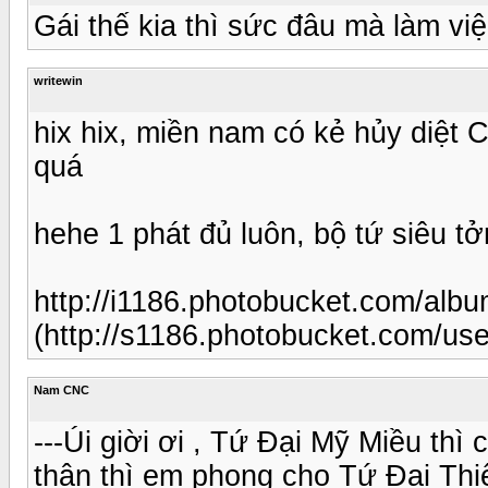
Gái thế kia thì sức đâu mà làm vi
writewin
hix hix, miền nam có kẻ hủy diệt 
quá
hehe 1 phát đủ luôn, bộ tứ siêu t
http://i1186.photobucket.com/al
(http://s1186.photobucket.com/us
Nam CNC
---Úi giời ơi , Tứ Đại Mỹ Miều thì
thân thì em phong cho Tứ Đại Thiê