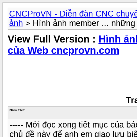
CNCProVN - Diễn đàn CNC chuyê
ảnh
> Hình ảnh member ... những
View Full Version :
Hình ản
của Web cncprovn.com
Tr
Nam CNC
----- Mới đọc xong tiết mục của b
chủ đề này để anh em giao lưu biế