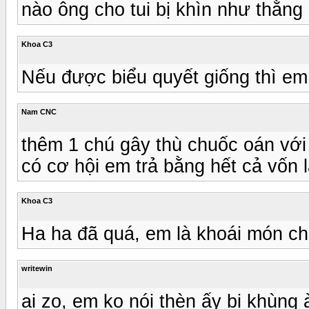
nào ông cho tui bị khìn như thằng 
Khoa C3
Nếu được biểu quyết giống thì em 
Nam CNC
thêm 1 chú gây thù chuốc oán với 
có cơ hội em trả bằng hết cả vốn l
Khoa C3
Ha ha đã quá, em là khoái món ch
writewin
ai zo, em ko nói thèn ấy bị khùng 