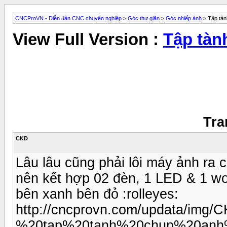
CNCProVN - Diễn đàn CNC chuyên nghiệp
>
Góc thư giãn
>
Góc nhiếp ảnh
> Tập tàn
View Full Version :
Tập tàn
Tra
CKD
Lâu lâu cũng phải lôi máy ảnh ra c
nên kết hợp 02 đèn, 1 LED & 1 wo
bên xanh bên đỏ :rolleyes:
http://cncprovn.com/updata/img/
%20tap%20tanh%20chup%20anh%