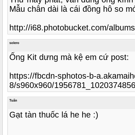
Mẫu chân dài là cái đồng hô so m
http://i68.photobucket.com/albu
solero
Ống Kit dưng mà kệ em cứ post:
https://fbcdn-sphotos-b-a.akamaih
8/s960x960/1956781_102037485
Tuấn
Gạt tàn thuốc lá he he :)