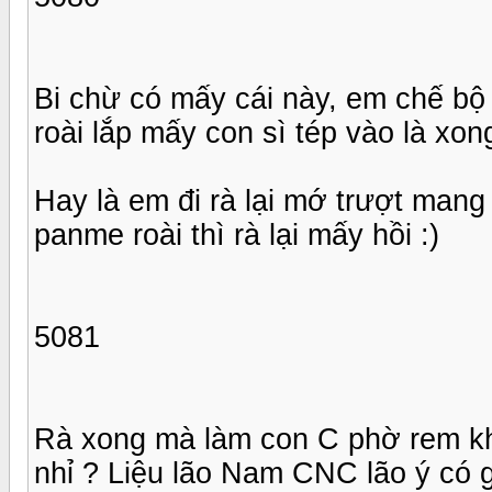
Bi chừ có mấy cái này, em chế bộ 
roài lắp mấy con sì tép vào là xon
Hay là em đi rà lại mớ trượt mang 
panme roài thì rà lại mấy hồi :)
5081
Rà xong mà làm con C phờ rem kh
nhỉ ? Liệu lão Nam CNC lão ý có 