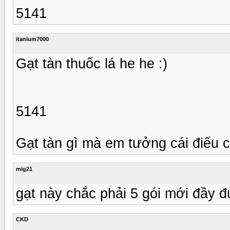
5141
itanium7000
Gạt tàn thuốc lá he he :)
5141
Gạt tàn gì mà em tưởng cái điếu c
mig21
gạt này chắc phải 5 gói mới đầy đ
CKD