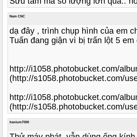
Sưu tầm mà số lượng lớn quá.. nó 
Nam CNC
dạ đây , trình chụp hình của em c
Tuấn đang giận vì bị trấn lột 5 em
http://i1058.photobucket.com/al
(http://s1058.photobucket.com/u
http://i1058.photobucket.com/al
(http://s1058.photobucket.com/u
itanium7000
Thử máy phát, vẫn dùng ống kính 