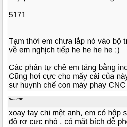
5171
Tạm thời em chưa lắp nó vào bộ t
về em nghịch tiếp he he he he :)
Các phần tự chế em táng bằng inox
Cũng hơi cực cho mấy cái của này
sư huynh chế con máy phay CNC c
Nam CNC
xoay tay chi mệt anh, em có hộp 
độ rơ cực nhỏ , có mặt bích dễ p