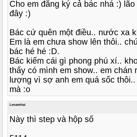
Cho em đăng ký cả bác nhá :) lão
đây :)
Bác cứ quên một điều.. nước xa 
Em là em chưa show lên thôi.. ch
bác hé hé :D.
Bác kiếm cái gì phong phú xí.. k
thấy có mình em show.. em chán r
lượng vì sợ anh em quá sốc thôi..
mà :o
Lenamhai
Này thì step và hộp số