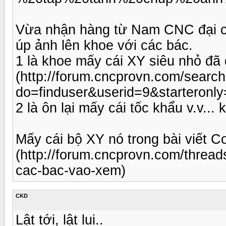
Vừa nhận hàng từ Nam CNC đại ca
úp ảnh lên khoe với các bác.
1 là khoe mấy cái XY siêu nhỏ đ
(http://forum.cncprovn.com/searc
do=finduser&userid=9&starteronl
2 là ôn lại mấy cái tốc khẩu v.v... 
Mấy cái bộ XY nó trong bài viết Co
(http://forum.cncprovn.com/threa
cac-bac-vao-xem)
CKD
Lật tới, lật lui..