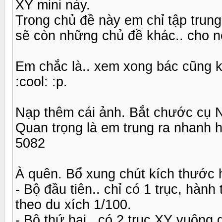
XY mini này.
Trong chủ đề này em chỉ tập trung
sẽ còn những chủ đề khác.. cho n
Em chắc là.. xem xong bác cũng k
:cool: :p.
Nạp thêm cái ảnh. Bắt chước cụ N
Quan trọng là em trung ra nhanh h
5082
À quên. Bổ xung chút kích thước 
- Bộ đầu tiên.. chỉ có 1 trục, hàn
theo du xích 1/100.
- Bộ thứ hai.. có 2 trục XY vuông