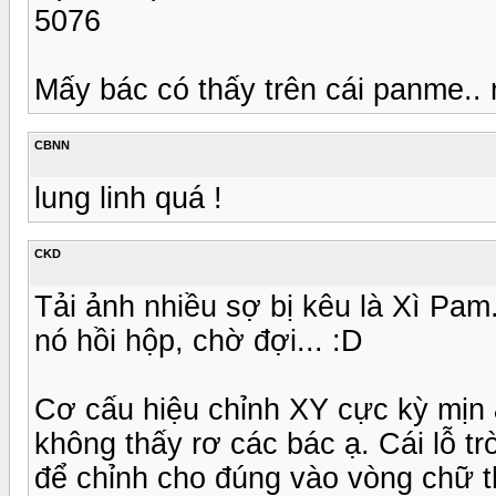
5076
Mấy bác có thấy trên cái panme..
CBNN
lung linh quá !
CKD
Tải ảnh nhiều sợ bị kêu là Xì Pam..
nó hồi hộp, chờ đợi... :D
Cơ cấu hiệu chỉnh XY cực kỳ mịn 
không thấy rơ các bác ạ. Cái lỗ tr
để chỉnh cho đúng vào vòng chữ t