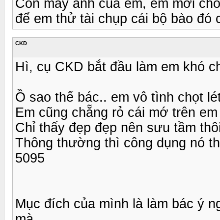
Con máy ảnh của em, em mới cho s
để em thử tài chụp cái bộ bào đó 
CKD
Hì, cụ CKD bắt đầu làm em khó chị
Ồ sao thế bác.. em vô tình chọt lé
Em cũng chẵng rỏ cái mớ trên em 
Chỉ thấy đẹp đẹp nên sưu tầm thôi
Thông thường thì công dụng nó th
5095
Mục đích của mình là làm bác ý ng
mà.