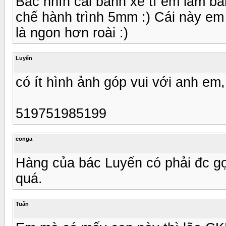
Bác nhìn cái bánh xe tì em làm bằ
chế hành trình 5mm :) Cái này em 
là ngon hơn roài :)
Luyến
có ít hình ảnh góp vui với anh em,
519751985199
conga
Hàng của bác Luyến có phải đc g
quá.
Tuấn