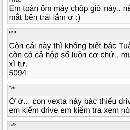
Em toàn ôm máy chộp giờ này.. n
mắt bên trái lắm ợ :)
CKD
Còn cái này thì không biết bác Tuấ
còn có cả hộp số luôn cơ chứ.. m
xì tư.
5094
Tuấn
Ờ ờ... con vexta này bác thiếu dr
em kiếm drive em kiểm tra xem nó
Tuấn