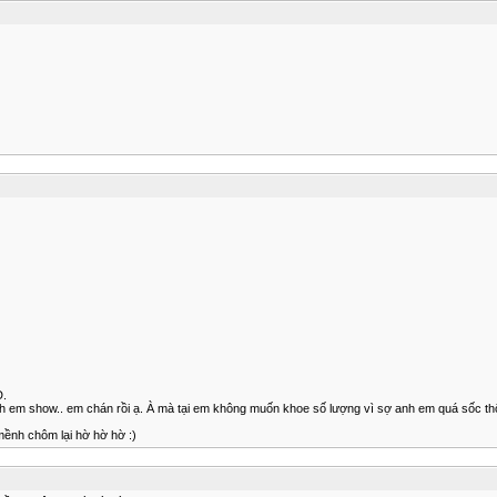
D.
h em show.. em chán rồi ạ. À mà tại em không muốn khoe số lượng vì sợ anh em quá sốc thôi
mềnh chôm lại hờ hờ hờ :)