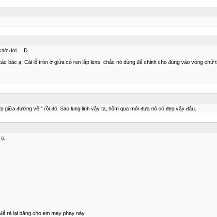
chờ đợi... :D
c bác ạ. Cái lỗ tròn ở giữa có ren lắp lens, chắc nó dùng để chỉnh cho đúng vào vòng chữ 
 giữa đường về " rồi đó. Sao lung linh vậy ta, hôm qua mới đưa nó có đẹp vậy đâu.
 ạ.
để rà lại băng cho em máy phay này :