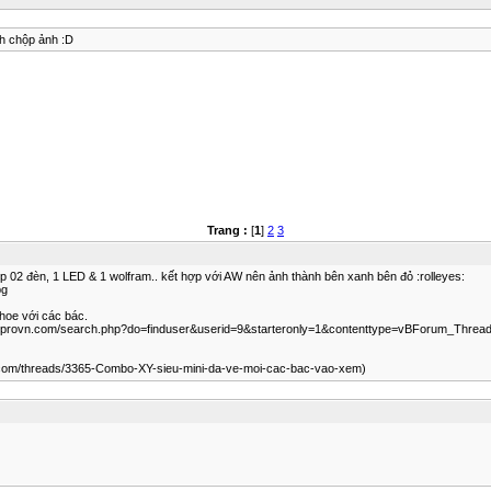
h chộp ảnh :D
Trang :
[
1
]
2
3
hợp 02 đèn, 1 LED & 1 wolfram.. kết hợp với AW nên ảnh thành bên xanh bên đỏ :rolleyes:
pg
hoe với các bác.
cncprovn.com/search.php?do=finduser&userid=9&starteronly=1&contenttype=vBForum_Thread
rovn.com/threads/3365-Combo-XY-sieu-mini-da-ve-moi-cac-bac-vao-xem)