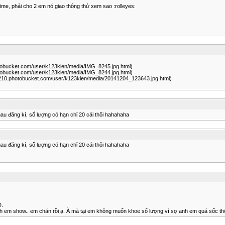
me, phải cho 2 em nó giao thông thử xem sao :rolleyes:
otobucket.com/user/k123kien/media/IMG_8245.jpg.html)
otobucket.com/user/k123kien/media/IMG_8244.jpg.html)
1210.photobucket.com/user/k123kien/media/20141204_123643.jpg.html)
u đăng kí, số lượng có hạn chỉ 20 cái thôi hahahaha
u đăng kí, số lượng có hạn chỉ 20 cái thôi hahahaha
D.
h em show.. em chán rồi ạ. À mà tại em không muốn khoe số lượng vì sợ anh em quá sốc thôi