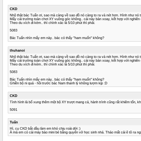
CKD
Nhộ thật bác Tuấn ơi, sao mà càng về sao đồ nó càng to ra và nét hơn. Hình như nó tự
Mấy cái trường toàn chơi XY vuông góc không.. cái này bàn xoay, kết hợp với nghiên 
Theo du xích đi kèm.. thì chính xác là 5/10 phút thì phải.
5083
Bác Tuấn nhìn mấy em này.. bác có thấy "ham muốn" không?
thuhanoi
Nhộ thật bác Tuấn ơi, sao mà càng về sao đồ nó càng to ra và nét hơn. Hình như nó tự
Mấy cái trường toàn chơi XY vuông góc không.. cái này bàn xoay, kết hợp với nghiên 
Theo du xích đi kèm.. thì chính xác là 5/10 phút thì phải.
5083
Bác Tuấn nhìn mấy em này.. bác có thấy "ham muốn" không?
Ghiền bộ ni quá - hồi trước bác Nam thanh lý không lượm kịp :D
CKD
Tình hình là bổ xung thêm một bộ XY trượt mang cá, hành trình cũng rất khiêm tốn, kh
5091
Tuấn
Hì, cụ CKD bắt đầu làm em khó chịu roài đới :)
À mà em có cái máy bào mini bé bằng quyển vở học sinh nhá. Tháo mất cái ê tô ra ngh