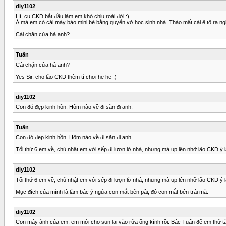
diy1102
Hì, cụ CKD bắt đầu làm em khó chịu roài đới :)
À mà em có cái máy bào mini bé bằng quyển vở học sinh nhá. Tháo mất cái ê tô ra ngh
Cái chặn cửa hả anh?
Tuấn
Cái chặn cửa hả anh?
Yes Sir, cho lão CKD thèm tí chơi he he :)
diy1102
Con đó đẹp kinh hồn. Hôm nào về đi săn đi anh.
Tuấn
Con đó đẹp kinh hồn. Hôm nào về đi săn đi anh.
Tối thứ 6 em về, chủ nhật em với sếp đi lượn lờ nhá, nhưng mà up lên nhỡ lão CKD ý lão
diy1102
Tối thứ 6 em về, chủ nhật em với sếp đi lượn lờ nhá, nhưng mà up lên nhỡ lão CKD ý lão
Mục đích của mình là làm bác ý ngứa con mắt bên pải, đỏ con mắt bên trái mà.
diy1102
Con máy ảnh của em, em mới cho sun lai vào rửa ống kính rồi. Bác Tuấn để em thử tà