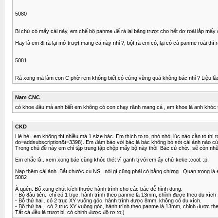
5080
Bi chừ có mấy cái này, em chế bộ panme để rà lại băng trượt cho hết dơ roài lắp mấy 
Hay là em đi rà lại mớ trượt mang cá này nhỉ ?, bột rà em có, lại có cả panme roài thì rà
5081
Rà xong mà làm con C phờ rem không biết có cứng vững quá không bác nhỉ ? Liệu lão
Nam CNC
có khoe đâu mà anh biết em không có con chạy rãnh mang cá , em khoe là anh khóc thét 
CKD
Hé hé.. em không thì nhiều mà 1 size bác. Em thích to to, nhỏ nhỏ, lúc nào cần to thì
do=addsubscription&t=3398). Em đảm bảo với bác là bác không bỏ sót cái ảnh nào củ
Trong chủ đề này em chỉ tập trung tập chộp mấy bộ này thôi. Bác cứ chờ.. sẽ còn nh
Em chắc là.. xem xong bác cũng khóc thét vì ganh tị với em ấy chứ keke :cool: :p.
Nạp thêm cái ảnh. Bắt chước cụ NS.. nói gì cũng phải có bằng chứng.. Quan trọng là 
5082
À quên. Bổ xung chút kích thước hành trình cho các bác dễ hình dung.
- Bộ đầu tiên.. chỉ có 1 trục, hành trình theo panme là 13mm, chỉnh được theo du xích 
- Bộ thứ hai.. có 2 trục XY vuông góc, hành trình được 8mm, không có du xích.
- Bộ thứ ba... có 2 trục XY vuông góc, hành trình theo panme là 13mm, chỉnh được the
Tất cả đều là trượt bi, có chỉnh được độ rơ :o;)