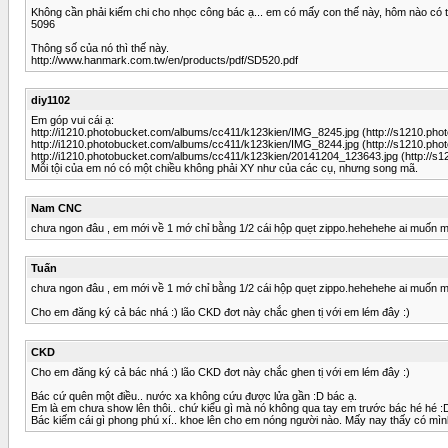
Không cần phải kiếm chi cho nhọc công bác ạ... em có mấy con thế này, hôm nào có ti
5096
Thông số của nó thì thế này.
http://www.hanmark.com.tw/en/products/pdf/SD520.pdf
diy1102
Em góp vui cái ạ:
http://i1210.photobucket.com/albums/cc411/k123kien/IMG_8245.jpg (http://s1210.ph
http://i1210.photobucket.com/albums/cc411/k123kien/IMG_8244.jpg (http://s1210.ph
http://i1210.photobucket.com/albums/cc411/k123kien/20141204_123643.jpg (http://s
Mỗi tội của em nó có một chiều không phải XY như của các cụ, nhưng song mã.
Nam CNC
chưa ngon đâu , em mới về 1 mớ chỉ bằng 1/2 cái hộp quẹt zippo.hehehehe ai muốn ma
Tuấn
chưa ngon đâu , em mới về 1 mớ chỉ bằng 1/2 cái hộp quẹt zippo.hehehehe ai muốn ma
Cho em đăng ký cả bác nhá :) lão CKD đơt này chắc ghen tị với em lém đây :)
CKD
Cho em đăng ký cả bác nhá :) lão CKD đơt này chắc ghen tị với em lém đây :)
Bác cứ quên một điều.. nước xa không cứu được lửa gần :D bác ạ.
Em là em chưa show lên thôi.. chứ kiểu gì mà nó không qua tay em trước bác hé hé :
Bác kiếm cái gì phong phú xí.. khoe lên cho em nóng người nào. Mấy nay thấy có mìn