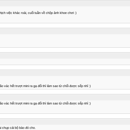
ịch việc khác roài, cuối tuần về chộp ảnh khoe chơi :)
 vác hết trượt mini ra gạ đổi thì làm sao từ chối được sếp nhỉ :)
 vác hết trượt mini ra gạ đổi thì làm sao từ chối được sếp nhỉ :)
i chụp cái bộ bào đó cho.