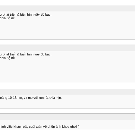
 phát triển & biến hình vậy đó bác.
chia độ nè.
 phát triển & biến hình vậy đó bác.
chia độ nè.
oảng 10-13mm, vit me với ren rất ư là mịn.
ịch việc khác roài, cuối tuần về chộp ảnh khoe chơi :)