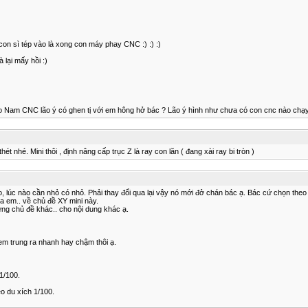
con sì tép vào là xong con máy phay CNC :) :) :)
 lại mấy hồi :)
 Nam CNC lão ý có ghen tị với em hông hở bác ? Lão ý hình như chưa có con cnc nào chạy r
nhé. Mini thôi , định nâng cấp trục Z là ray con lăn ( đang xài ray bi tròn )
 to, lúc nào cần nhỏ có nhỏ. Phải thay đổi qua lại vậy nó mới đở chán bác ạ. Bác cứ chọn th
a em.. về chủ đề XY mini này.
ững chủ đề khác.. cho nội dung khác ạ.
em trung ra nhanh hay chậm thôi ạ.
1/100.
o du xích 1/100.