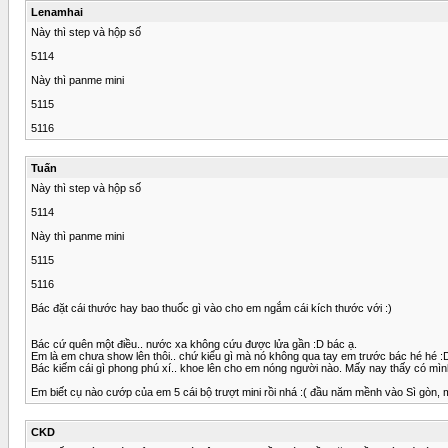
Lenamhai
Này thì step và hộp số
5114
Này thì panme mini
5115
5116
Tuấn
Này thì step và hộp số
5114
Này thì panme mini
5115
5116
Bác đặt cái thước hay bao thuốc gì vào cho em ngắm cái kích thước với :)
Bác cứ quên một điều.. nước xa không cứu được lửa gần :D bác ạ.
Em là em chưa show lên thôi.. chứ kiểu gì mà nó không qua tay em trước bác hé hé :
Bác kiếm cái gì phong phú xí.. khoe lên cho em nóng người nào. Mấy nay thấy có mìn
Em biết cụ nào cướp của em 5 cái bộ trượt mini rồi nhá :( đầu năm mềnh vào Sì gòn, 
CKD