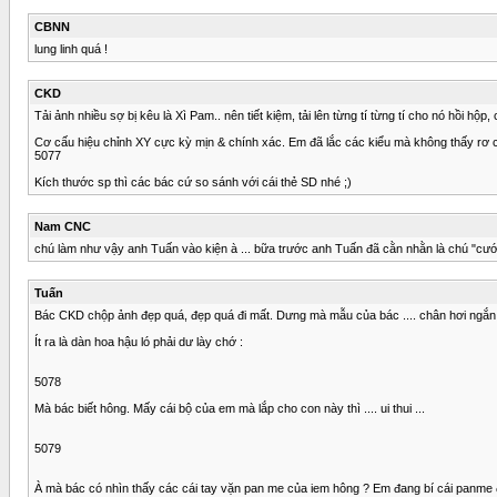
CBNN
lung linh quá !
CKD
Tải ảnh nhiều sợ bị kêu là Xì Pam.. nên tiết kiệm, tải lên từng tí từng tí cho nó hồi hộp, 
Cơ cấu hiệu chỉnh XY cực kỳ mịn & chính xác. Em đã lắc các kiểu mà không thấy rơ cá
5077
Kích thước sp thì các bác cứ so sánh với cái thẻ SD nhé ;)
Nam CNC
chú làm như vậy anh Tuấn vào kiện à ... bữa trước anh Tuấn đã cằn nhằn là chú "cướp
Tuấn
Bác CKD chộp ảnh đẹp quá, đẹp quá đi mất. Dưng mà mẫu của bác .... chân hơi ngắn
Ít ra là dàn hoa hậu ló phải dư lày chớ :
5078
Mà bác biết hông. Mấy cái bộ của em mà lắp cho con này thì .... ui thui ...
5079
À mà bác có nhìn thấy các cái tay vặn pan me của iem hông ? Em đang bí cái panme 