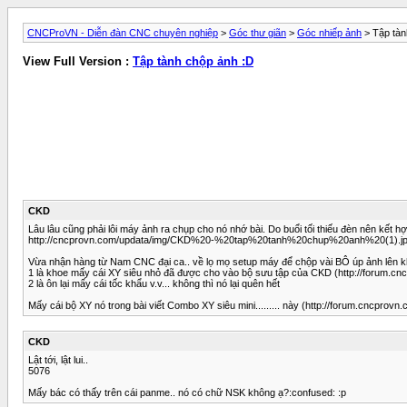
CNCProVN - Diễn đàn CNC chuyên nghiệp
>
Góc thư giãn
>
Góc nhiếp ảnh
> Tập tàn
View Full Version :
Tập tành chộp ảnh :D
CKD
Lâu lâu cũng phải lôi máy ảnh ra chụp cho nó nhớ bài. Do buổi tối thiếu đèn nên kết 
http://cncprovn.com/updata/img/CKD%20-%20tap%20tanh%20chup%20anh%20(1).j
Vừa nhận hàng từ Nam CNC đại ca.. về lọ mọ setup máy để chộp vài BÔ úp ảnh lên k
1 là khoe mấy cái XY siêu nhỏ đã được cho vào bộ sưu tập của CKD (http://forum.
2 là ôn lại mấy cái tốc khẩu v.v... không thì nó lại quên hết
Mấy cái bộ XY nó trong bài viết Combo XY siêu mini......... này (http://forum.cncp
CKD
Lật tới, lật lui..
5076
Mấy bác có thấy trên cái panme.. nó có chữ NSK không ạ?:confused: :p