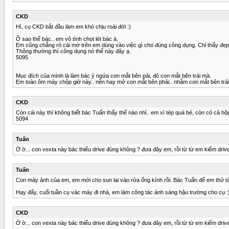
CKD
Hì, cụ CKD bắt đầu làm em khó chịu roài đới :)
Ồ sao thế bác.. em vô tình chọt lét bác à.
Em cũng chẵng rỏ cái mớ trên em dùng vào việc gì cho đúng công dụng. Chỉ thấy đẹp
Thông thường thì công dụng nó thế này đây ạ.
5095
Mục đích của mình là làm bác ý ngứa con mắt bên pải, đỏ con mắt bên trái mà.
Em toàn ôm máy chộp giờ này.. nên hay mở con mắt bên phải.. nhắm con mắt bên trái 
CKD
Còn cái này thì không biết bác Tuấn thấy thế nào nhỉ.. em xì tép quá bé, còn có cả h
5094
Tuấn
Ờ ờ... con vexta này bác thiếu drive đúng không ? đưa đây em, rồi từ từ em kiếm dri
Tuấn
Con máy ảnh của em, em mới cho sun lai vào rửa ống kính rồi. Bác Tuấn để em thử tà
Hay đấy, cuối tuần cụ vác máy đi nhá, em làm công tác ánh sáng hậu trường cho cụ :
CKD
Ờ ờ... con vexta này bác thiếu drive đúng không ? đưa đây em, rồi từ từ em kiếm dri