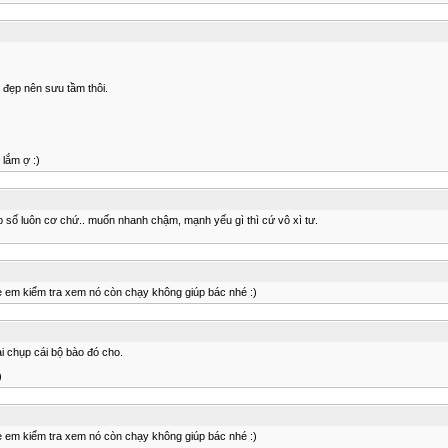
 đẹp nên sưu tầm thôi.
lắm ợ :)
ộp số luôn cơ chứ.. muốn nhanh chậm, mạnh yếu gì thì cứ vô xì tư.
ve em kiểm tra xem nó còn chạy không giúp bác nhé :)
i chụp cái bộ bào đó cho.
)
ve em kiểm tra xem nó còn chạy không giúp bác nhé :)