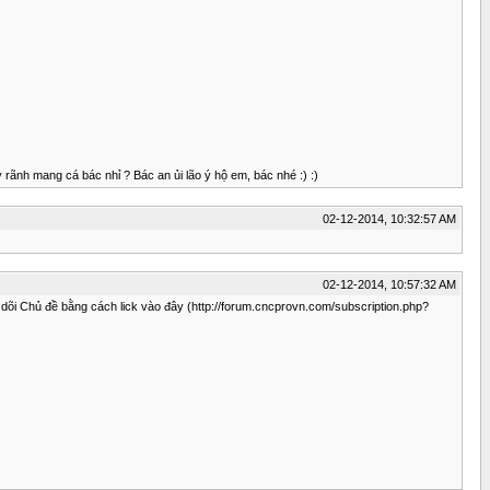
ãnh mang cá bác nhỉ ? Bác an ủi lão ý hộ em, bác nhé :) :)
02-12-2014, 10:32:57 AM
02-12-2014, 10:57:32 AM
eo dõi Chủ đề bằng cách lick vào đây (http://forum.cncprovn.com/subscription.php?