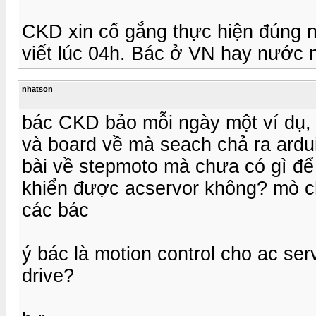
CKD xin cố gắng thực hiện đúng 
viết lúc 04h. Bác ở VN hay nước n
nhatson
bác CKD bảo mỗi ngày một ví dụ,
và board về mà seach chả ra ardui
bài về stepmoto mà chưa có gì để 
khiển được acservor không? mò c
các bác
ý bác là motion control cho ac se
drive?