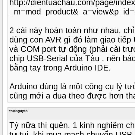
http://dientuachau.com/page/inde
_m=mod_product&_a=view&p_id=
2 cái này hoàn toàn như nhau, ch
dùng con AVR gì đó làm giao tiếp
và COM port tự động (phải cài trư
chip USB-Serial của Tàu , nên bác
bằng tay trong Arduino IDE.
Arduino đúng là một công cụ lý tư
cũng mới a dua theo được hơn thá
trucnguyen
Tý nữa thì quên, 1 kinh nghiệm 
tự tui, khi mua mạch chuyển USB-C