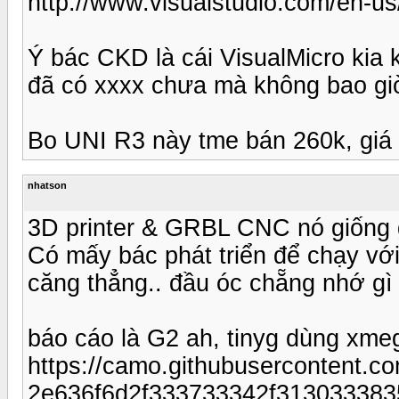
http://www.visualstudio.com/en-
Ý bác CKD là cái VisualMicro kia 
đã có xxxx chưa mà không bao giờ 
Bo UNI R3 này tme bán 260k, giá q
nhatson
3D printer & GRBL CNC nó giống 
Có mấy bác phát triển để chạy với
căng thẳng.. đầu óc chẵng nhớ gì
báo cáo là G2 ah, tinyg dùng xme
https://camo.githubuserconten
2e636f6d2f333733342f31303338