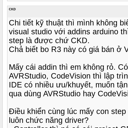
CKD
Chi tiết kỹ thuật thì mình không b
visual studio với addins arduino th
step là được chứ CKD.
Chả biết bo R3 này có giá bán ở 
Mấy cái addin thì em không rỏ. C
AVRStudio, CodeVision thì lập trì
IDE có nhiều ưu/khuyết, muốn tận
qua dùng AVRStudio hay CodeVisi
Điều khiển cùng lúc mấy con step 
luôn chức năng driver?