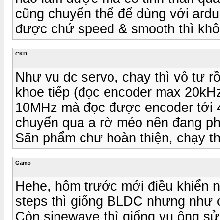
cũng chuyển thể để dùng với ardu
được chứ speed & smooth thì khô
CKD
Như vụ dc servo, chạy thì vô tư 
khoe tiếp (đọc encoder max 20kHz
10MHz mà đọc được encoder tới 4
chuyển qua a rờ méo nên đang ph
Sãn phẩm chư hoàn thiện, chạy thì
Gamo
Hehe, hôm trước mới điều khiển n
steps thì giống BLDC nhưng như cụ
Còn sinewave thì giống vụ ông sửa