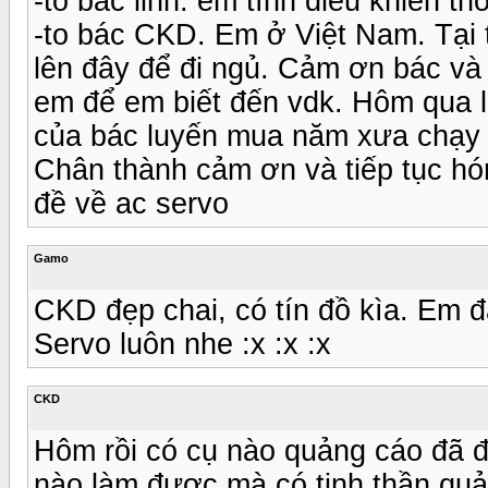
-to bác linh: em tính điều khiển th
-to bác CKD. Em ở Việt Nam. Tại 
lên đây để đi ngủ. Cảm ơn bác và
em để em biết đến vdk. Hôm qua l
của bác luyến mua năm xưa chạy
Chân thành cảm ơn và tiếp tục hón
đề về ac servo
Gamo
CKD đẹp chai, có tín đồ kìa. Em
Servo luôn nhe :x :x :x
CKD
Hôm rồi có cụ nào quảng cáo đã đ
nào làm được mà có tinh thần quản