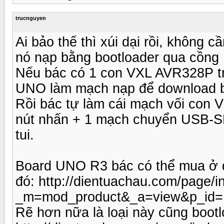
trucnguyen
Ai bảo thế thì xúi dại rồi, không
nó nạp bằng bootloader qua cồng
Nếu bác có 1 con VXL AVR328P tr
UNO làm mạch nạp để download bo
Rồi bác tự làm cái mạch vối con V
nút nhấn + 1 mạch chuyển USB-S
tui.
Board UNO R3 bác có thể mua ở đ
đó: http://dientuachau.com/page/
_m=mod_product&_a=view&p_id=
Rẽ hơn nữa là loại này cũng boot