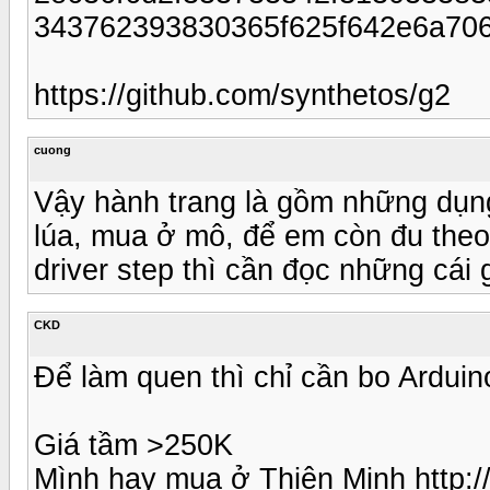
343762393830365f625f642e6a70
https://github.com/synthetos/g2
cuong
Vậy hành trang là gồm những dụng
lúa, mua ở mô, để em còn đu theo.
driver step thì cần đọc những cái 
CKD
Để làm quen thì chỉ cần bo Arduino
Giá tầm >250K
Mình hay mua ở Thiên Minh http:/