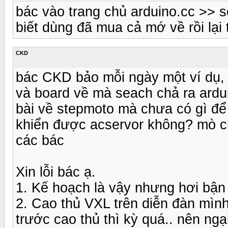
bác vào trang chủ arduino.cc >> 
biết dùng đã mua cả mớ về rồi lại
CKD
bác CKD bảo mỗi ngày một ví dụ,
và board về mà seach chả ra ardui
bài về stepmoto mà chưa có gì để 
khiển được acservor không? mò c
các bác
Xin lỗi bác ạ.
1. Kế hoạch là vậy nhưng hơi bận
2. Cao thủ VXL trên diễn đàn mình
trước cao thủ thì kỳ quá.. nên ngại