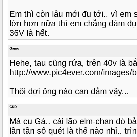
Em thì còn lâu mới đu tới.. vì em s
lớn hơn nữa thì em chẵng dám đụ
36V là hết.
Gamo
Hehe, tau cũng rứa, trên 40v là bắt
http://www.pic4ever.com/images/b
Thôi đợi ông nào can đảm vậy...
CKD
Mà cụ Gà.. cái lão elm-chan đó bả
lần tần số quét là thế nào nhỉ.. trì