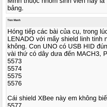
Mình thuộc nhóm sinh viên hay là 
bảng.
Tien Manh
Hóng tiếp các bài của cụ, trong 
LENADO với mấy shield linh tinh 
không. Con UNO có USB HID đúng 
vài thứ có dây dưa đến MACH3, 
5573
5574
5575
5576
Cái shield XBee này em không biế
5577