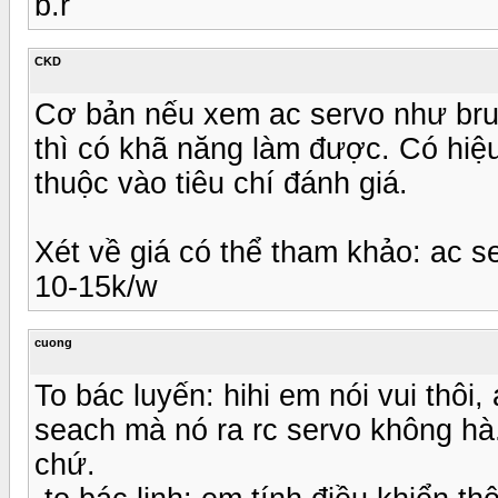
b.r
CKD
Cơ bản nếu xem ac servo như brus
thì có khã năng làm được. Có hiệu
thuộc vào tiêu chí đánh giá.
Xét về giá có thể tham khảo: ac s
10-15k/w
cuong
To bác luyến: hihi em nói vui thôi
seach mà nó ra rc servo không hà.
chứ.