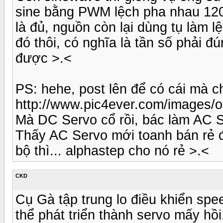
sine bằng PWM lệch pha nhau 120 
là đủ, nguồn còn lại dùng tụ làm 
đó thôi, có nghĩa là tần số phải đ
được >.<
PS: hehe, post lên để có cái mà 
http://www.pic4ever.com/images/o
Mà DC Servo cổ rồi, bác làm AC Se
Thấy AC Servo mới toanh bán rẻ 
bộ thì... alphastep cho nó rẻ >.<
CKD
Cụ Gà tập trung lo điều khiển sp
thể phát triển thành servo mấy hồi