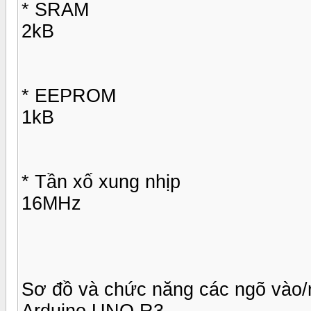
* SRAM
2kB
* EEPROM
1kB
* Tần xố xung nhịp
16MHz
Sơ đồ và chức năng các ngõ vào/
Arduino UNO R3