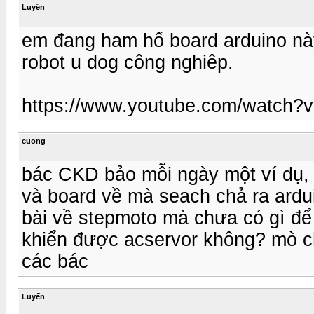
Luyến
em đang ham hố board arduino này
robot u dog công nghiêp.
https://www.youtube.com/watch
cuong
bác CKD bảo mỗi ngày một ví dụ,
và board về mà seach chả ra ardui
bài về stepmoto mà chưa có gì để 
khiển được acservor không? mò c
các bác
Luyến