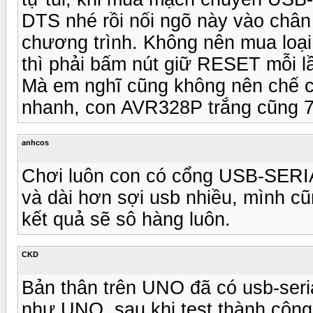
DTS nhé rồi nối ngõ này vào chân
chương trình. Không nên mua loại
thì phải bấm nút giữ RESET mỗi lầ
Mà em nghĩ cũng không nên chế ch
nhanh, con AVR328P trắng cũng 7
anhcos
Chơi luôn con có cổng USB-SERIAL
và dài hơn sợi usb nhiều, mình c
kết quả sẽ sô hàng luôn.
CKD
Bản thân trên UNO đã có usb-seria
như UNO, sau khi test thành công 